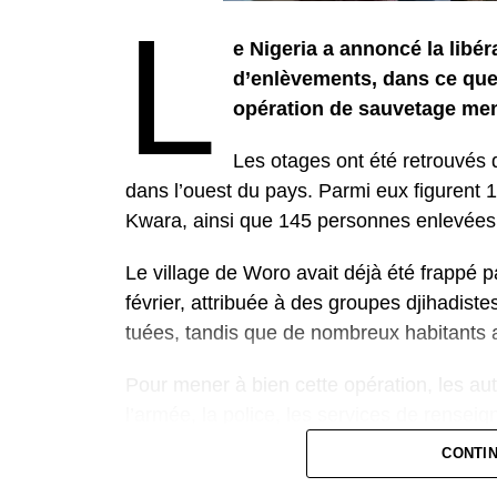
L
e Nigeria a annoncé la libé
d’enlèvements, dans ce que
opération de sauvetage men
Les otages ont été retrouvés d
dans l’ouest du pays. Parmi eux figurent 1
Kwara, ainsi que 145 personnes enlevées 
Le village de Woro avait déjà été frappé p
février, attribuée à des groupes djihadis
tuées, tandis que de nombreux habitants a
Pour mener à bien cette opération, les aut
l’armée, la police, les services de renseig
le terrorisme. Cette coordination a permis
CONTI
forestière réputée difficile d’accès.