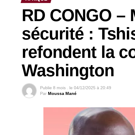
RD CONGO – Mi
sécurité : Tsh
refondent la c
Washington
Publie
8 mois .
le
04/12/2025 à 20:49
Par
Moussa Mané