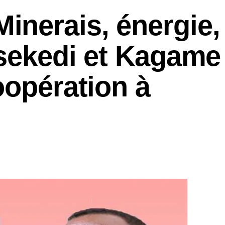
nerais, énergie,
isekedi et Kagame
oopération à