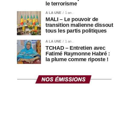
le terrorisme
A LA UNE
1 an .
MALI – Le pouvoir de
transition malienne dissout
tous les partis politiques
A LA UNE
1 an .
TCHAD – Entretien avec
Fatimé Raymonne Habré :
la plume comme riposte !