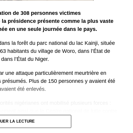
ration de 308 personnes victimes
 la présidence présente comme la plus vaste
ée en une seule journée dans le pays.
ans la forêt du parc national du lac Kainji, située
63 habitants du village de Woro, dans l’État de
dans l’État du Niger.
ar une attaque particulièrement meurtrière en
tes présumés. Plus de 150 personnes y avaient été
vaient été enlevés.
orités nigérianes ont mobilisé plusieurs forces :
nement ainsi que le Centre national de lutte contre
 de localiser et de libérer les otages dans une zone
NUER LA LECTURE