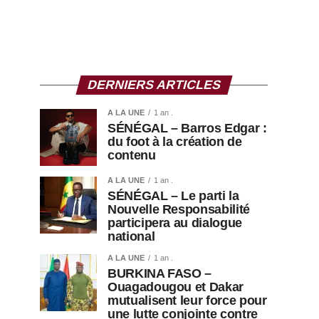
DERNIERS ARTICLES
A LA UNE
1 an .
SÉNÉGAL – Barros Edgar :
du foot à la création de
contenu
A LA UNE
1 an .
SÉNÉGAL – Le parti la
Nouvelle Responsabilité
participera au dialogue
national
A LA UNE
1 an .
BURKINA FASO –
Ouagadougou et Dakar
mutualisent leur force pour
une lutte conjointe contre