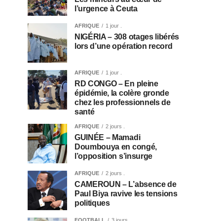
l’urgence à Ceuta
AFRIQUE
1 jour .
NIGÉRIA – 308 otages libérés
lors d’une opération record
AFRIQUE
1 jour .
RD CONGO – En pleine
épidémie, la colère gronde
chez les professionnels de
santé
AFRIQUE
2 jours .
GUINÉE – Mamadi
Doumbouya en congé,
l’opposition s’insurge
AFRIQUE
2 jours .
CAMEROUN – L’absence de
Paul Biya ravive les tensions
politiques
FOOTBALL
3 jours .