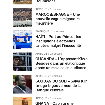
Boumerdès
AFRIQUE
1 semaine .
MAROC /ESPAGNE – Une
nouvelle vague migratoire
meurtrière
AMÉRIQUE
1 semaine .
HAÏTI – Port-au-Prince : les
inscriptions électorales
lancées malgré l’insécurité
AFRIQUE
1 semaine .
OUGANDA – L’opposant Kizza
Besigye dans un état critique
après un malaise en audience
AFRIQUE
1 semaine .
SOUDAN DU SUD – Salva Kiir
limoge le gouverneur de la
Banque centrale
AFRIQUE
1 semaine .
GHANA – Cap sur une