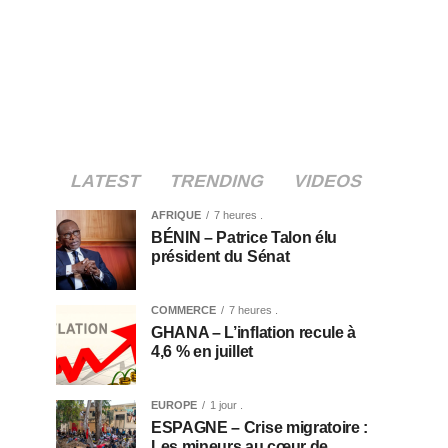
LATEST
TRENDING
VIDEOS
AFRIQUE
7 heures .
BÉNIN – Patrice Talon élu
président du Sénat
COMMERCE
7 heures .
GHANA – L’inflation recule à
4,6 % en juillet
EUROPE
1 jour .
ESPAGNE – Crise migratoire :
Les mineurs au cœur de