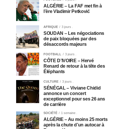
ALGÉRIE – La FAF met fin à
l’ère Vladimir Petković
AFRIQUE
3 jours .
SOUDAN – Les négociations
de paix bloquées par des
désaccords majeurs
FOOTBALL
3 jours .
CÔTE D’IVOIRE – Hervé
Renard de retour à la tête des
Éléphants
CULTURE
3 jours .
SÉNÉGAL – Viviane Chidid
annonce un concert
exceptionnel pour ses 26 ans
de carrière
SOCIÉTÉ
1 semaine .
ALGÉRIE – Au moins 25 morts
après la chute d’un autocar à