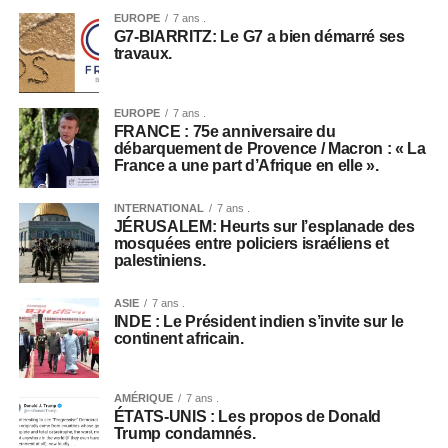
EUROPE
7 ans .
G7-BIARRITZ: Le G7 a bien démarré ses
travaux.
EUROPE
7 ans .
FRANCE : 75e anniversaire du
débarquement de Provence / Macron : « La
France a une part d’Afrique en elle ».
INTERNATIONAL
7 ans .
JÉRUSALEM: Heurts sur l’esplanade des
mosquées entre policiers israéliens et
palestiniens.
ASIE
7 ans .
INDE : Le Président indien s’invite sur le
continent africain.
AMÉRIQUE
7 ans .
ÉTATS-UNIS : Les propos de Donald
Trump condamnés.