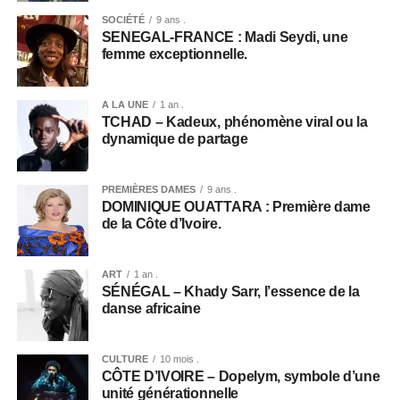
SOCIÉTÉ
9 ans .
SENEGAL-FRANCE : Madi Seydi, une
femme exceptionnelle.
A LA UNE
1 an .
TCHAD – Kadeux, phénomène viral ou la
dynamique de partage
PREMIÈRES DAMES
9 ans .
DOMINIQUE OUATTARA : Première dame
de la Côte d’Ivoire.
ART
1 an .
SÉNÉGAL – Khady Sarr, l’essence de la
danse africaine
CULTURE
10 mois .
CÔTE D’IVOIRE – Dopelym, symbole d’une
unité générationnelle