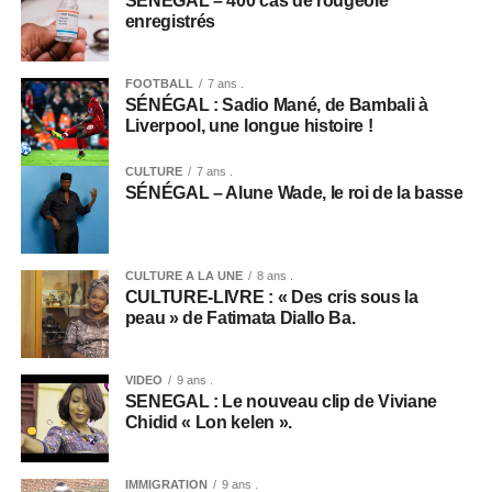
SÉNÉGAL – 400 cas de rougeole
enregistrés
FOOTBALL
7 ans .
SÉNÉGAL : Sadio Mané, de Bambali à
Liverpool, une longue histoire !
CULTURE
7 ans .
SÉNÉGAL – Alune Wade, le roi de la basse
CULTURE A LA UNE
8 ans .
CULTURE-LIVRE : « Des cris sous la
peau » de Fatimata Diallo Ba.
VIDEO
9 ans .
SENEGAL : Le nouveau clip de Viviane
Chidid « Lon kelen ».
IMMIGRATION
9 ans .