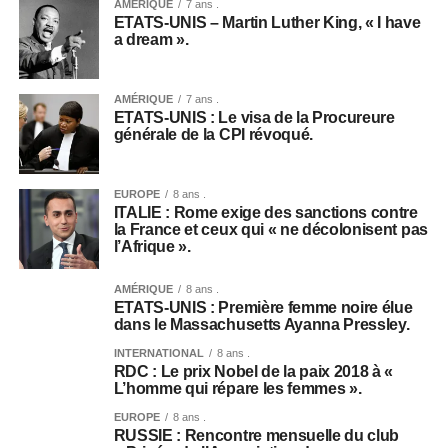
AMÉRIQUE
7 ans .
ETATS-UNIS – Martin Luther King, « I have
a dream ».
AMÉRIQUE
7 ans .
ETATS-UNIS : Le visa de la Procureure
générale de la CPI révoqué.
EUROPE
8 ans .
ITALIE : Rome exige des sanctions contre
la France et ceux qui « ne décolonisent pas
l’Afrique ».
AMÉRIQUE
8 ans .
ETATS-UNIS : Première femme noire élue
dans le Massachusetts Ayanna Pressley.
INTERNATIONAL
8 ans .
RDC : Le prix Nobel de la paix 2018 à «
L’homme qui répare les femmes ».
EUROPE
8 ans .
RUSSIE : Rencontre mensuelle du club