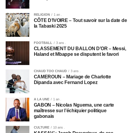
RELIGION
1 an .
CÔTE D’IVOIRE – Tout savoir sur la date de
la Tabaski 2025
FOOTBALL
3 ans .
CLASSEMENT DU BALLON D’OR – Messi,
Haland et Mbappe se disputent le favori
CHAUD TOO CHAUD
3 ans .
CAMEROUN – Mariage de Charlotte
Dipanda avec Fernand Lopez
A LA UNE
1 an .
GABON – Nicolas Nguema, une carte
maîtresse sur l’échiquier politique
gabonais
CULTURE
10 ans .