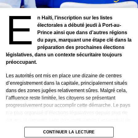
ainsi que des moyens maritimes et des équipes de
E
plongeurs, ont été mobilisés.
n Haïti, l’inscription sur les listes
électorales a débuté jeudi à Port-au-
Par ailleurs, Madrid a annoncé, en coordination avec
Prince ainsi que dans d’autres régions
Rabat, des mesures visant à renvoyer vers le Maroc les
du pays, marquant une étape clé dans la
personnes entrées irrégulièrement sur son territoire.
préparation des prochaines élections
législatives, dans un contexte sécuritaire toujours
Cette crise migratoire a rapidement pris une dimension
préoccupant.
politique en Europe. La cheffe du gouvernement italien,
Giorgia Meloni, ainsi que son ministre des Affaires
Les autorités ont mis en place une dizaine de centres
étrangères Antonio Tajani, ont évoqué la possibilité de
d’enregistrement dans la capitale, principalement situés
suspendre l’Espagne de l’espace Schengen, dénonçant
dans des zones jugées relativement sûres. Malgré cela,
une gestion jugée insuffisante des flux migratoires.
l’affluence reste limitée, les citoyens se présentant
progressivement pour accomplir cette démarche. Le pays
Des propos vivement rejetés par Madrid. Le ministre
n’a plus organisé d’élections législatives depuis plus de
espagnol des Affaires étrangères, José Luis Albares, a
dix ans et demeure sans président depuis l’assassinat de
appelé à privilégier la solidarité européenne plutôt que
Jovenel Moïse en juillet 2021.
les déclarations à visée politique.
CONTINUER LA LECTURE