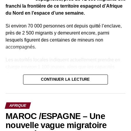
conditions d’obtention du visa.
franchi la frontière de ce territoire espagnol d’Afrique
du Nord en l’espace d’une semaine.
DON'T MISS
FRANCE : Les agriculteurs bloquent le trafic.
Si environ 70 000 personnes ont depuis quitté l’enclave,
près de 2 500 migrants y demeurent encore, parmi
lesquels figurent des centaines de mineurs non
accompagnés.
Les autorités locales indiquent actuellement prendre en
charge environ 1 100 jeunes, alors que les capacités
d’accueil sont largement insuffisantes, avec seulement 90
CONTINUER LA LECTURE
places disponibles en théorie.
Le président de Ceuta, Juan Jesús Vivas, qualifie la
situation « d’absolument intenable » et appelle à une
AFRIQUE
intervention rapide du gouvernement central. Face à cette
MAROC /ESPAGNE – Une
pression migratoire, le gouvernement espagnol a
annoncé le déblocage d’une aide d’urgence de 25
nouvelle vague migratoire
millions d’euros, destinée à améliorer la prise en charge