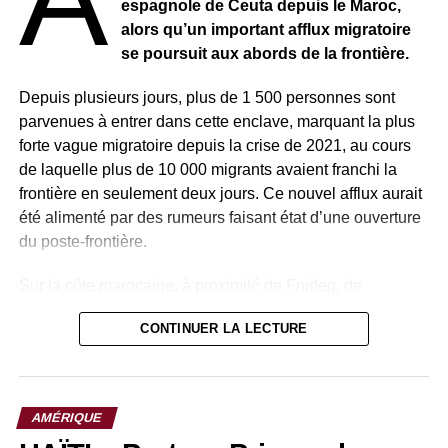
espagnole de Ceuta depuis le Maroc,
alors qu’un important afflux migratoire
se poursuit aux abords de la frontière.
Depuis plusieurs jours, plus de 1 500 personnes sont
parvenues à entrer dans cette enclave, marquant la plus
forte vague migratoire depuis la crise de 2021, au cours
de laquelle plus de 10 000 migrants avaient franchi la
frontière en seulement deux jours. Ce nouvel afflux aurait
été alimenté par des rumeurs faisant état d’une ouverture
du poste-frontière.
Sur la côte marocaine, à proximité de Fnideq, de
nombreux candidats à l’exil, dont des mineurs, ont
CONTINUER LA LECTURE
convergé vers la zone frontalière, à pied ou à bord de
véhicules, contournant parfois les dispositifs de sécurité.
Certains témoignages illustrent la détresse et les espoirs
AMÉRIQUE
qui motivent ces tentatives. Fatima Zahra, une