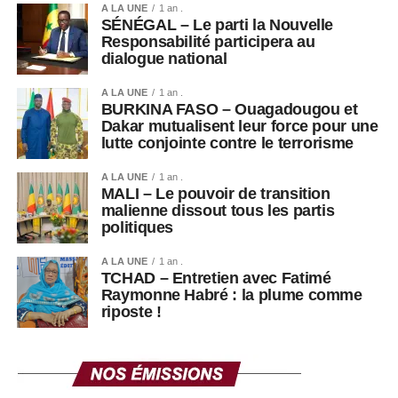
A LA UNE
1 an .
SÉNÉGAL – Le parti la Nouvelle
Responsabilité participera au
dialogue national
A LA UNE
1 an .
BURKINA FASO – Ouagadougou et
Dakar mutualisent leur force pour une
lutte conjointe contre le terrorisme
A LA UNE
1 an .
MALI – Le pouvoir de transition
malienne dissout tous les partis
politiques
A LA UNE
1 an .
TCHAD – Entretien avec Fatimé
Raymonne Habré : la plume comme
riposte !