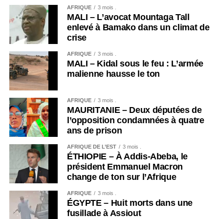
AFRIQUE
3 mois .
MALI – L’avocat Mountaga Tall
enlevé à Bamako dans un climat de
crise
AFRIQUE
3 mois .
MALI – Kidal sous le feu : L’armée
malienne hausse le ton
AFRIQUE
3 mois .
MAURITANIE – Deux députées de
l’opposition condamnées à quatre
ans de prison
AFRIQUE DE L’EST
3 mois .
ÉTHIOPIE – À Addis-Abeba, le
président Emmanuel Macron
change de ton sur l’Afrique
AFRIQUE
3 mois .
ÉGYPTE – Huit morts dans une
fusillade à Assiout