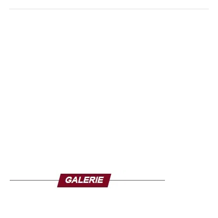
Depuis cet événement, la violence des gangs s’est
fortement intensifiée. Des groupes armés contrôlent
aujourd’hui près de 70 % de Port-au-Prince ainsi que
plusieurs axes stratégiques menant aux régions du
Centre et de l’Artibonite, elles aussi en proie à des
affrontements.
Le Premier ministre, non élu, fait face à une pression
croissante pour organiser des élections, dont le premier
tour est prévu le 13 décembre. Toutefois, la situation
sécuritaire soulève de sérieuses incertitudes quant à la
capacité des électeurs à s’inscrire et à participer au
scrutin, d’autant que plus de la moitié du corps électoral
réside dans les zones les plus affectées par les violences.
Le président du Conseil électoral provisoire, Jacques
Desrosiers, a indiqué que de nouveaux centres
d’inscription devraient être ouverts dans les prochaines
semaines, notamment une vingtaine à Pétion-Ville,