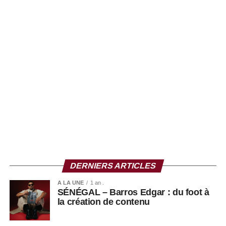
considérée comme plus sécurisée. L’extension du
dispositif à d’autres communes dépendra cependant des
garanties apportées par le gouvernement.
Selon les Nations unies, plus de 5 900 personnes ont été
tuées en Haïti l’année dernière, et plus de 1 600 autres
entre janvier et mars de cette année, illustrant la gravité
de la crise sécuritaire.
Malgré ces défis, certains citoyens continuent de
répondre à l’appel. À l’image d’Ismail Wilson, inscrit dès
les premières heures, qui appelle les autorités à assurer
la sécurité du processus électoral afin de permettre à tous
de voter dans des conditions acceptables.
DERNIERS ARTICLES
A LA UNE
1 an .
SÉNÉGAL – Barros Edgar : du foot à
la création de contenu