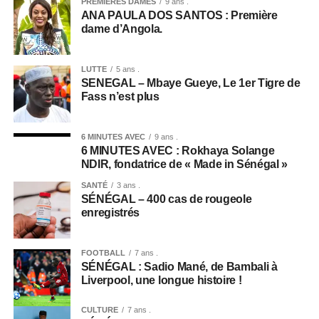
PREMIÈRES DAMES
9 ans .
ANA PAULA DOS SANTOS : Première
dame d’Angola.
LUTTE
5 ans .
SENEGAL – Mbaye Gueye, Le 1er Tigre de
Fass n’est plus
6 MINUTES AVEC
9 ans .
6 MINUTES AVEC : Rokhaya Solange
NDIR, fondatrice de « Made in Sénégal »
SANTÉ
3 ans .
SÉNÉGAL – 400 cas de rougeole
enregistrés
FOOTBALL
7 ans .
SÉNÉGAL : Sadio Mané, de Bambali à
Liverpool, une longue histoire !
CULTURE
7 ans .