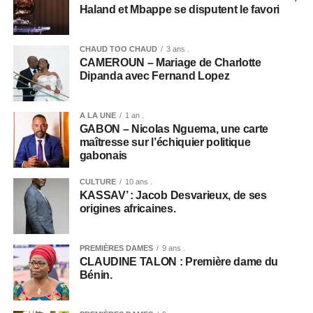
Haland et Mbappe se disputent le favori
CHAUD TOO CHAUD
3 ans .
CAMEROUN – Mariage de Charlotte
Dipanda avec Fernand Lopez
A LA UNE
1 an .
GABON – Nicolas Nguema, une carte
maîtresse sur l’échiquier politique
gabonais
CULTURE
10 ans .
KASSAV’ : Jacob Desvarieux, de ses
origines africaines.
PREMIÈRES DAMES
9 ans .
CLAUDINE TALON : Première dame du
Bénin.