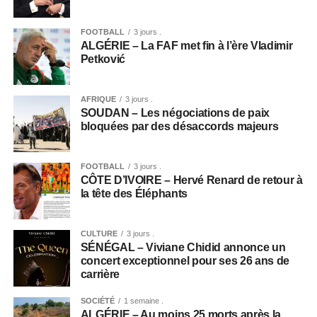
FOOTBALL
3 jours .
ALGÉRIE – La FAF met fin à l’ère Vladimir
Petković
AFRIQUE
3 jours .
SOUDAN – Les négociations de paix
bloquées par des désaccords majeurs
FOOTBALL
3 jours .
CÔTE D’IVOIRE – Hervé Renard de retour à
la tête des Éléphants
CULTURE
3 jours .
SÉNÉGAL – Viviane Chidid annonce un
concert exceptionnel pour ses 26 ans de
carrière
SOCIÉTÉ
1 semaine .
ALGÉRIE – Au moins 25 morts après la