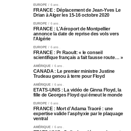
EUROPE
6 ans .
FRANCE : Déplacement de Jean-Yves Le
Drian à Alger les 15-16 octobre 2020
EUROPE
6 ans .
FRANCE : L’Aéroport de Montpellier
annonce la date de reprise des vols vers
l’Algérie
EUROPE
6 ans .
FRANCE : Pr Raoult: « le conseil
scientifique français a fait fausse route… »
AMÉRIQUE
6 ans .
CANADA : Le premier ministre Justine
Trudeau genou à terre pour Floyd
AMÉRIQUE
6 ans .
ETATS-UNIS : La vidéo de Ginna Floyd, la
fille de Georges Floyd qui émeut le monde
EUROPE
6 ans .
FRANCE : Mort d’Adama Traoré : une
expertise valide l’asphyxie par le plaquage
ventral
AMÉRIQUE
6 ans .