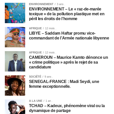
ENVIRONNEMENT
3 ans .
ENVIRONNEMENT – Le « raz-de-marée
toxique » de la pollution plastique met en
péril les droits de l’homme
AFRIQUE
12 mois .
LIBYE – Saddam Haftar promu vice-
commandant de l’Armée nationale libyenne
AFRIQUE
12 mois .
CAMEROUN – Maurice Kamto dénonce un
« crime politique » après le rejet de sa
candidature
SOCIÉTÉ
9 ans .
SENEGAL-FRANCE : Madi Seydi, une
femme exceptionnelle.
A LA UNE
1 an .
TCHAD – Kadeux, phénomène viral ou la
dynamique de partage