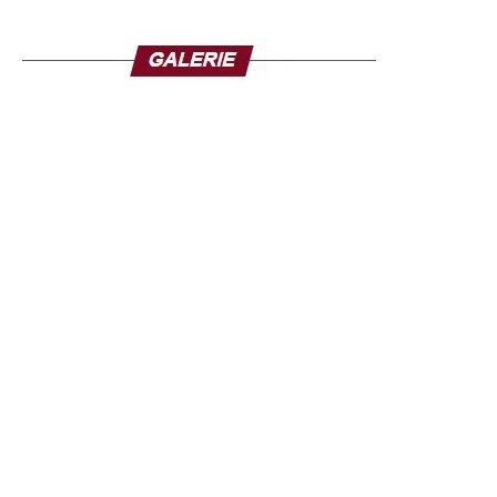
en plus riche consacrée au leader politique sénégalais.
Ces dernières années, plusieurs essais ont tenté de
décrypter son parcours, son discours et son impact sur la
vie publique. Avec Sonko, l’omniprésent, Mohamed
Gassama apporte une contribution supplémentaire et une
lecture centrée sur le phénomène politique et médiatique
que représente aujourd’hui Ousmane Sonko.
À travers cette publication, le journaliste entend alimenter
le débat d’idées en proposant aux lecteurs des clés de
compréhension d’un acteur dont l’influence dépasse
désormais le cadre partisan. Que l’on partage ou non ses
convictions, Ousmane Sonko reste l’une des
personnalités les plus observées de la scène politique
sénégalaise, faisant de son parcours un objet d’étude
pour les journalistes, les chercheurs et les observateurs
de la vie publique.