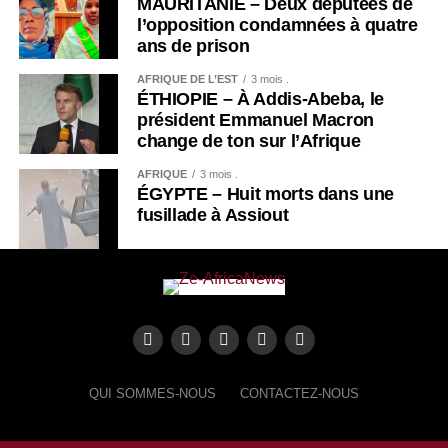
MAURITANIE – Deux députées de
l’opposition condamnées à quatre
ans de prison
AFRIQUE DE L’EST
3 mois .
ÉTHIOPIE – À Addis-Abeba, le
président Emmanuel Macron
change de ton sur l’Afrique
AFRIQUE
3 mois .
ÉGYPTE – Huit morts dans une
fusillade à Assiout
QUI SOMMES-NOUS
CONTACTEZ-NOUS