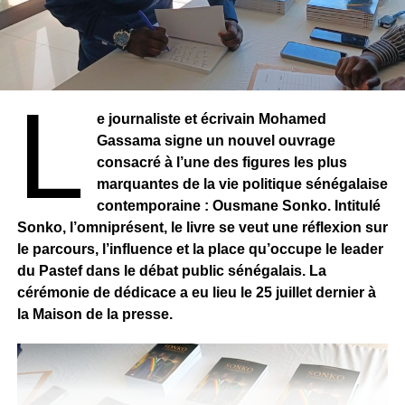
L
e journaliste et écrivain Mohamed
Gassama signe un nouvel ouvrage
consacré à l’une des figures les plus
marquantes de la vie politique sénégalaise
contemporaine : Ousmane Sonko. Intitulé
RELATED TOPICS:
Sonko, l’omniprésent, le livre se veut une réflexion sur
UP NEXT
le parcours, l’influence et la place qu’occupe le leader
SÉNÉGAL – Black Fashion Xperience : Adama
du Pastef dans le débat public sénégalais. La
Paris, une pionnière en mouvement
cérémonie de dédicace a eu lieu le 25 juillet dernier à
la Maison de la presse.
DON'T MISS
CÔTE D’IVOIRE – “Tout l’univers dans la tête” ou
de tocard à héros de Kounda