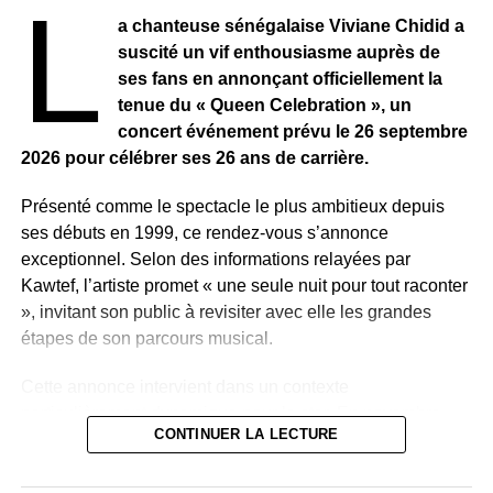
L
que l’intégrité et le leadership, et qui continuent d’inspirer
a chanteuse sénégalaise Viviane Chidid a
les générations futures. Plusieurs catégories étaient en
suscité un vif enthousiasme auprès de
compétition. Les “Lumumba Awards” mettent à l’honneur
ses fans en annonçant officiellement la
des talents venus de divers horizons : innovation,
tenue du « Queen Celebration », un
science, nouvelles technologies, arts, entrepreneuriat,
concert événement prévu le 26 septembre
carrières inspirantes, mode et beauté, sport, cinéma,
2026 pour célébrer ses 26 ans de carrière.
littérature, musique, arts visuels et engagement politique.
Plus de 22 trophées ont été décernés au cours de la
Présenté comme le spectacle le plus ambitieux depuis
cérémonie.
ses débuts en 1999, ce rendez-vous s’annonce
exceptionnel. Selon des informations relayées par
Plusieurs talents récompensés
Kawtef, l’artiste promet « une seule nuit pour tout raconter
Dans la catégorie très convoitée de Personnalité
», invitant son public à revisiter avec elle les grandes
Publique, Tataosca a été honoré pour son engagement
étapes de son parcours musical.
social. Sa contribution au rayonnement national a été
unanimement saluée. Dans le domaine de la musique,
Cette annonce intervient dans un contexte
sans surprise, le prix a été décerné à Fally Ipupa. Par
particulièrement dynamique pour la star. En novembre
ailleurs, plusieurs prix d’honneur spéciaux ont été
CONTINUER LA LECTURE
2025, elle avait marqué les esprits avec la sortie d’un
attribués à diverses personnalités pour leur contribution à
single très remarqué. Quelques mois plus tard, en juin
la culture congolaise. Le prix Kasa-Vubu (Personnalité
2026, elle a rencontré le directeur général du Grand