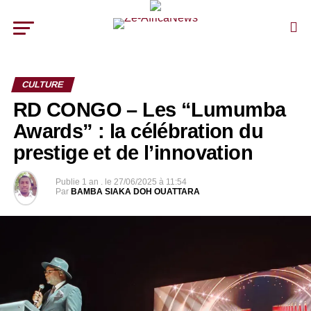
CULTURE
RD CONGO – Les “Lumumba
Awards” : la célébration du
prestige et de l’innovation
Publie
1 an .
le
27/06/2025 à 11:54
Par
BAMBA SIAKA DOH OUATTARA