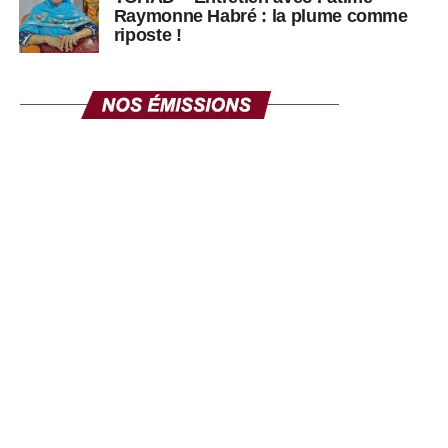
Raymonne Habré : la plume comme
riposte !