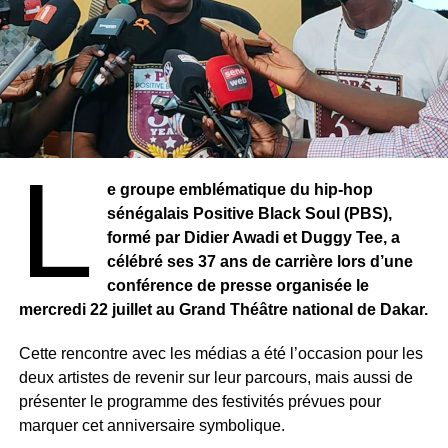
L
e groupe emblématique du hip-hop
Le titre, Sonko, l’omniprésent, traduit cette réalité politique
sénégalais Positive Black Soul (PBS),
: qu’il soit dans l’opposition ou aux responsabilités,
formé par Didier Awadi et Duggy Tee, a
Ousmane Sonko demeure au cœur des débats. Son
célébré ses 37 ans de carrière lors d’une
ascension, son discours sur la souveraineté, la
conférence de presse organisée le
gouvernance et les réformes de l’État, ainsi que sa
mercredi 22 juillet au Grand Théâtre national de Dakar.
capacité à mobiliser une large frange de la jeunesse, ont
profondément transformé le paysage politique sénégalais.
Cette rencontre avec les médias a été l’occasion pour les
deux artistes de revenir sur leur parcours, mais aussi de
Au-delà du portrait d’un homme politique, Mohamed
présenter le programme des festivités prévues pour
Gassama invite également le lecteur à s’interroger sur les
marquer cet anniversaire symbolique.
mutations de la société sénégalaise. Le livre explore les