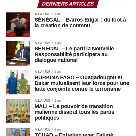
DERNIERS ARTICLES
A LA UNE
1 an .
SÉNÉGAL – Barros Edgar : du foot à
la création de contenu
A LA UNE
1 an .
SÉNÉGAL – Le parti la Nouvelle
Responsabilité participera au
dialogue national
A LA UNE
1 an .
BURKINA FASO – Ouagadougou et
Dakar mutualisent leur force pour une
lutte conjointe contre le terrorisme
A LA UNE
1 an .
MALI – Le pouvoir de transition
malienne dissout tous les partis
politiques
A LA UNE
1 an .
TCHAD – Entretien avec Fatimé