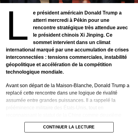
Todd Blanche, affirme attendre que l’ancien dirigeant
L
cubain réponde volontairement aux accusations portées
e président américain Donald Trump a
contre lui.
atterri mercredi à Pékin pour une
rencontre stratégique très attendue avec
Presque trente ans après les faits, l’affaire continue ainsi
le président chinois Xi Jinping. Ce
d’alimenter un différend diplomatique profond. Entre
sommet intervient dans un climat
exigences judiciaires, revendications de souveraineté et
international marqué par une accumulation de crises
appels au dialogue, ce dossier illustre la persistance de
interconnectées : tensions commerciales, instabilité
fractures historiques dans les relations entre Washington
géopolitique et accélération de la compétition
et La Havane.
technologique mondiale.
Avant son départ de la Maison-Blanche, Donald Trump a
replacé cette rencontre dans une logique de rivalité
assumée entre grandes puissances. Il a rappelé la
prééminence militaire des États-Unis, tout en
reconnaissant le statut de la Chine comme deuxième
puissance mondiale, illustrant ainsi une relation
CONTINUER LA LECTURE
structurée autant par la compétition que par la nécessité
de dialogue.