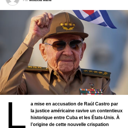
sécuritaire soulève de sérieuses incertitudes quant à la
capacité des électeurs à s’inscrire et à participer au
scrutin, d’autant que plus de la moitié du corps électoral
réside dans les zones les plus affectées par les violences.
Le président du Conseil électoral provisoire, Jacques
Desrosiers, a indiqué que de nouveaux centres
d’inscription devraient être ouverts dans les prochaines
semaines, notamment une vingtaine à Pétion-Ville,
considérée comme plus sécurisée. L’extension du
dispositif à d’autres communes dépendra cependant des
garanties apportées par le gouvernement.
Selon les Nations unies, plus de 5 900 personnes ont été
L
tuées en Haïti l’année dernière, et plus de 1 600 autres
a mise en accusation de Raúl Castro par
entre janvier et mars de cette année, illustrant la gravité
la justice américaine ravive un contentieux
de la crise sécuritaire.
historique entre Cuba et les États-Unis. À
l’origine de cette nouvelle crispation
Malgré ces défis, certains citoyens continuent de