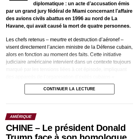
diplomatique : un acte d’accusation émis
répondre à l’appel. À l’image d’Ismail Wilson, inscrit dès
par un grand jury fédéral de Miami concernant l’affaire
les premières heures, qui appelle les autorités à assurer
des avions civils abattus en 1996 au nord de La
la sécurité du processus électoral afin de permettre à tous
Havane, qui avait causé la mort de quatre personnes.
de voter dans des conditions acceptables.
Les chefs retenus – meurtre et destruction d’aéronef –
visent directement l’ancien ministre de la Défense cubain,
alors en fonction au moment des faits. Cette initiative
judiciaire américaine intervient dans un contexte toujours
marqué par les tensions liées à cet épisode, impliquant
des appareils de l’organisation d’exilés cubains «
Brothers to the Rescue ».
CONTINUER LA LECTURE
Dans les rues de la capitale cubaine, les réactions
traduisent majoritairement un rejet de la démarche
américaine. Plusieurs habitants dénoncent ce qu’ils
AMÉRIQUE
perçoivent comme une ingérence dans les affaires
CHINE – Le président Donald
internes du pays. Certains invoquent le principe de
souveraineté nationale, estimant que les actions de 1996
Trump face à son homologue