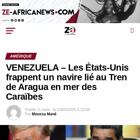
AMÉRIQUE
VENEZUELA – Les États-Unis
frappent un navire lié au Tren
de Aragua en mer des
Caraïbes
Publie
11 mois .
le
03/09/2025 à 15:06
Par
Moussa Mané