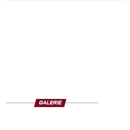
Sur le plan intérieur, le président américain arrive à ce
rendez-vous dans un contexte politique et économique
fragile. Les conséquences de la guerre impliquant Israël
et l’Iran, combinées aux pressions inflationnistes, ont
contribué à affaiblir sa popularité. Dans ce cadre,
Washington cherche à transformer ce sommet en levier
diplomatique et économique.
L’un des objectifs majeurs de l’administration américaine
est la relance des discussions commerciales bilatérales.
L’idée d’un mécanisme institutionnalisé de dialogue
économique, présenté comme un « Conseil du commerce
», est au centre des négociations envisagées. Celui-ci
aurait pour vocation de réduire les tensions issues des
hausses de droits de douane imposées par les États-Unis
et des contre-mesures chinoises, notamment sur les
terres rares, ressources stratégiques pour l’industrie
mondiale.