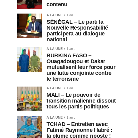
contenu
A LA UNE
1 an .
SÉNÉGAL – Le parti la
Nouvelle Responsabilité
participera au dialogue
national
A LA UNE
1 an .
BURKINA FASO –
Ouagadougou et Dakar
mutualisent leur force pour
une lutte conjointe contre
le terrorisme
A LA UNE
1 an .
MALI – Le pouvoir de
transition malienne dissout
tous les partis politiques
A LA UNE
1 an .
TCHAD – Entretien avec
Fatimé Raymonne Habré :
la plume comme riposte !