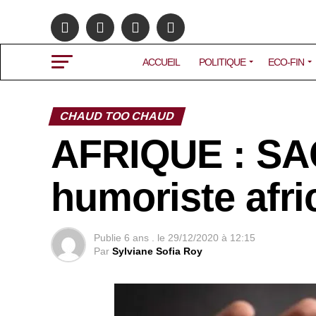
ACCUEIL
POLITIQUE
ECO-FIN
CHAUD TOO CHAUD
AFRIQUE : SAG
humoriste afri
Publie
6 ans .
le
29/12/2020 à 12:15
Par
Sylviane Sofia Roy