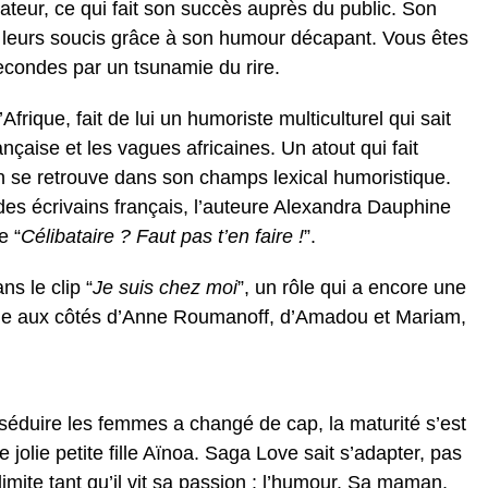
ateur, ce qui fait son succès auprès du public. Son
rs leurs soucis grâce à son humour décapant. Vous êtes
condes par un tsunamie du rire.
Afrique, fait de lui un humoriste multiculturel qui sait
nçaise et les vagues africaines. Un atout qui fait
n se retrouve dans son champs lexical humoristique.
es écrivains français, l’auteure Alexandra Dauphine
e “
Célibataire ? Faut pas t’en faire !
”.
s le clip “
Je suis chez moi
”, un rôle qui a encore une
odige aux côtés d’Anne Roumanoff, d’Amadou et Mariam,
 séduire les femmes a changé de cap, la maturité s’est
 jolie petite fille Aïnoa. Saga Love sait s’adapter, pas
 limite tant qu’il vit sa passion : l’humour. Sa maman,