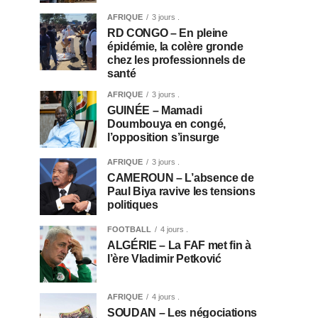
AFRIQUE
3 jours .
RD CONGO – En pleine
épidémie, la colère gronde
chez les professionnels de
santé
AFRIQUE
3 jours .
GUINÉE – Mamadi
Doumbouya en congé,
l’opposition s’insurge
AFRIQUE
3 jours .
CAMEROUN – L’absence de
Paul Biya ravive les tensions
politiques
FOOTBALL
4 jours .
ALGÉRIE – La FAF met fin à
l’ère Vladimir Petković
AFRIQUE
4 jours .
SOUDAN – Les négociations