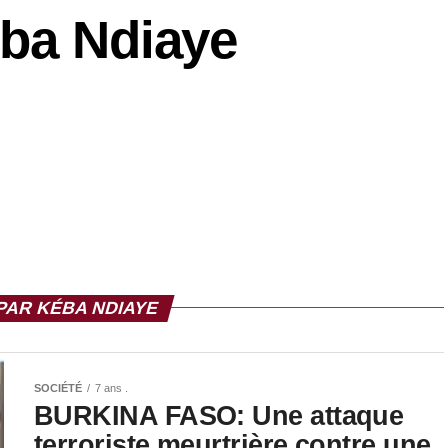
ba Ndiaye
PAR KÉBA NDIAYE
SOCIÉTÉ
7 ans .
BURKINA FASO: Une attaque
terroriste meurtrière contre une