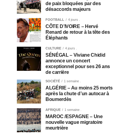
de paix bloquées par des
désaccords majeurs
FOOTBALL
4 jours .
CÔTE D’IVOIRE – Hervé
Renard de retour à la tête des
Éléphants
CULTURE
4 jours .
SÉNÉGAL – Viviane Chidid
annonce un concert
exceptionnel pour ses 26 ans
de carrière
SOCIÉTÉ
1 semaine .
ALGÉRIE – Au moins 25 morts
après la chute d’un autocar à
Boumerdès
AFRIQUE
1 semaine .
MAROC /ESPAGNE – Une
nouvelle vague migratoire
meurtrière