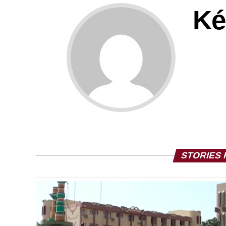
Ké
STORIES 