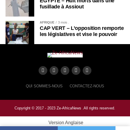
ÉGYPTE – Huit morts dans une
fusillade à Assiout
AFRIQUE
3 mois .
CAP VERT – L’opposition remporte
les législatives et vise le pouvoir
QUI SOMMES-NOUS
CONTACTEZ-NOUS
Copyright © 2017 - 2023 Ze-AfricaNews .All rights reserved.
Version Anglaise