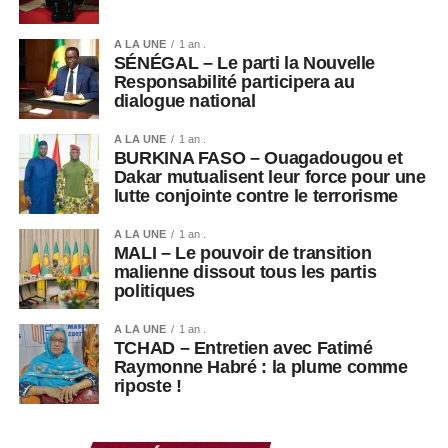
A LA UNE
1 an .
SÉNÉGAL – Le parti la Nouvelle
Responsabilité participera au
dialogue national
A LA UNE
1 an .
BURKINA FASO – Ouagadougou et
Dakar mutualisent leur force pour une
lutte conjointe contre le terrorisme
A LA UNE
1 an .
MALI – Le pouvoir de transition
malienne dissout tous les partis
politiques
A LA UNE
1 an .
TCHAD – Entretien avec Fatimé
Raymonne Habré : la plume comme
riposte !