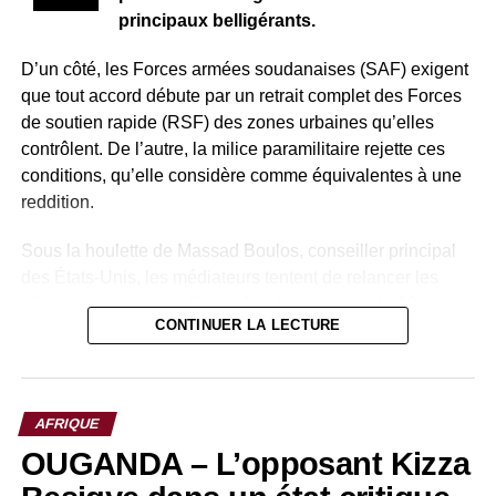
principaux belligérants.
D’un côté, les Forces armées soudanaises (SAF) exigent
que tout accord débute par un retrait complet des Forces
de soutien rapide (RSF) des zones urbaines qu’elles
contrôlent. De l’autre, la milice paramilitaire rejette ces
conditions, qu’elle considère comme équivalentes à une
reddition.
Sous la houlette de Massad Boulos, conseiller principal
des États-Unis, les médiateurs tentent de relancer les
négociations en vue d’une trêve humanitaire de 90 jours.
CONTINUER LA LECTURE
Toutefois, les positions restent profondément
antagonistes, freinant toute avancée concrète.
Sur le terrain, la dynamique militaire influence également
AFRIQUE
les discussions. Selon l’analyste Mohiedeen Mohamed,
OUGANDA – L’opposant Kizza
les récents gains des SAF dans la région du Kordofan ont
renforcé leur position dans les négociations, tout en