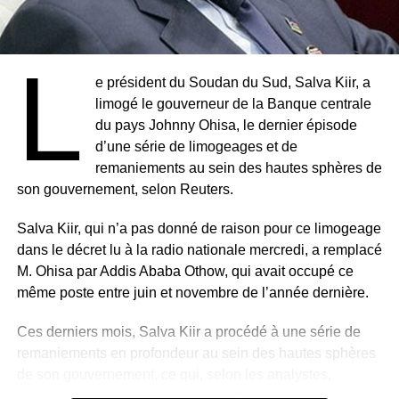
L
e président du Soudan du Sud, Salva Kiir, a
limogé le gouverneur de la Banque centrale
du pays Johnny Ohisa, le dernier épisode
d’une série de limogeages et de
remaniements au sein des hautes sphères de
son gouvernement, selon Reuters.
Salva Kiir, qui n’a pas donné de raison pour ce limogeage
dans le décret lu à la radio nationale mercredi, a remplacé
M. Ohisa par Addis Ababa Othow, qui avait occupé ce
même poste entre juin et novembre de l’année dernière.
Ces derniers mois, Salva Kiir a procédé à une série de
remaniements en profondeur au sein des hautes sphères
de son gouvernement, ce qui, selon les analystes,
témoigne d’une volonté de consolider son pouvoir dans