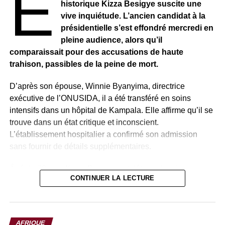
E
historique Kizza Besigye suscite une
probable toute concession à court terme.
vive inquiétude. L’ancien candidat à la
Depuis avril 2023, le conflit entre les SAF et les RSF a
présidentielle s’est effondré mercredi en
causé des dizaines de milliers de morts et entraîné le
pleine audience, alors qu’il
déplacement de millions de personnes. Selon
comparaissait pour des accusations de haute
l’Organisation des Nations unies, près de 33,7 millions de
trahison, passibles de la peine de mort.
personnes auront besoin d’une aide humanitaire cette
D’après son épouse, Winnie Byanyima, directrice
année, illustrant l’ampleur de la crise.
exécutive de l’ONUSIDA, il a été transféré en soins
intensifs dans un hôpital de Kampala. Elle affirme qu’il se
trouve dans un état critique et inconscient.
L’établissement hospitalier a confirmé son admission
sans fournir de détails supplémentaires.
Âgé de 70 ans, Kizza Besigye est détenu depuis
CONTINUER LA LECTURE
plusieurs mois. Ancien médecin personnel du président
Yoweri Museveni, il s’est imposé au fil des années
comme l’une des principales figures de l’opposition,
dénonçant régulièrement les dérives autoritaires du
AFRIQUE