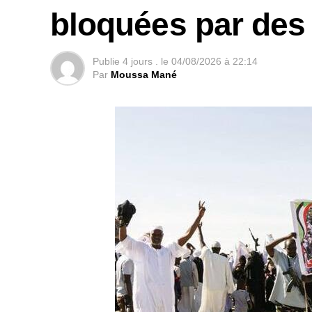
bloquées par des
Publie
4 jours .
le
04/08/2026 à 22:14
Par
Moussa Mané