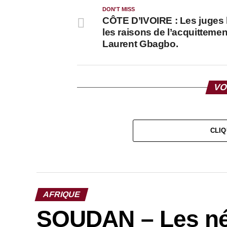
DON'T MISS
CÔTE D’IVOIRE : Les juges l
les raisons de l’acquittemen
Laurent Gbagbo.
VO
CLIQ
AFRIQUE
SOUDAN – Les nég