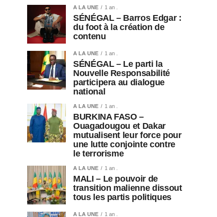
A LA UNE
1 an .
SÉNÉGAL – Barros Edgar :
du foot à la création de
contenu
A LA UNE
1 an .
SÉNÉGAL – Le parti la
Nouvelle Responsabilité
participera au dialogue
national
A LA UNE
1 an .
BURKINA FASO –
Ouagadougou et Dakar
mutualisent leur force pour
une lutte conjointe contre
le terrorisme
A LA UNE
1 an .
MALI – Le pouvoir de
transition malienne dissout
tous les partis politiques
A LA UNE
1 an .