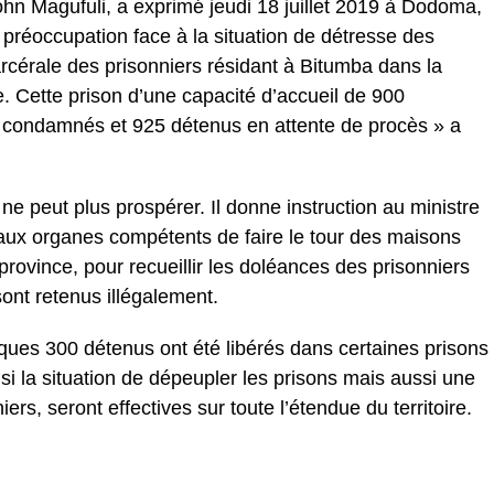
ohn Magufuli, a exprimé jeudi 18 juillet 2019 à Dodoma,
a préoccupation face à la situation de détresse des
arcérale des prisonniers résidant à Bitumba dans la
 Cette prison d’une capacité d’accueil de 900
 condamnés et 925 détenus en attente de procès » a
n ne peut plus prospérer. Il donne instruction au ministre
ux organes compétents de faire le tour des maisons
 province, pour recueillir les doléances des prisonniers
 sont retenus illégalement.
ues 300 détenus ont été libérés dans certaines prisons
si la situation de dépeupler les prisons mais aussi une
ers, seront effectives sur toute l’étendue du territoire.