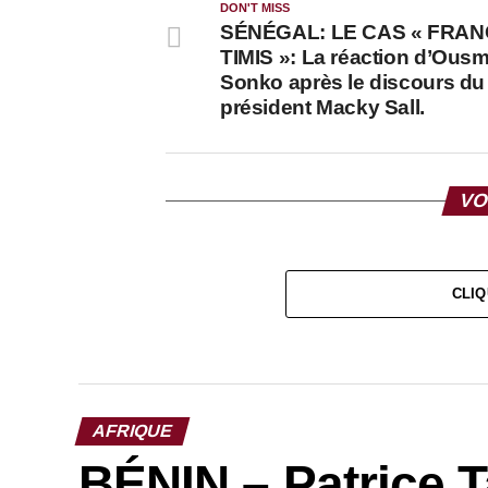
DON'T MISS
SÉNÉGAL: LE CAS « FRA
TIMIS »: La réaction d’Ous
Sonko après le discours du
président Macky Sall.
VO
CLIQ
AFRIQUE
BÉNIN – Patrice T