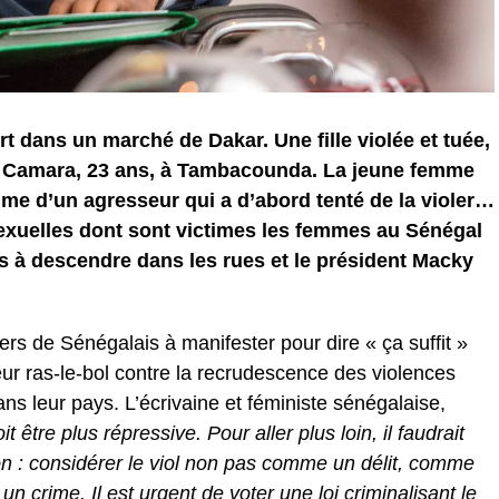
 dans un marché de Dakar. Une fille violée et tuée,
ta Camara, 23 ans, à Tambacounda. La jeune femme
time d’un agresseur qui a d’abord tenté de la violer…
exuelles dont sont victimes les femmes au Sénégal
s à descendre dans les rues et le président Macky
liers de Sénégalais à manifester pour dire « ça suffit »
 leur ras-le-bol contre la recrudescence des violences
s leur pays. L’écrivaine et féministe sénégalaise,
oit être plus répressive. Pour aller plus loin, il faudrait
n : considérer le viol non pas comme un délit, comme
n crime. Il est urgent de voter une loi criminalisant le