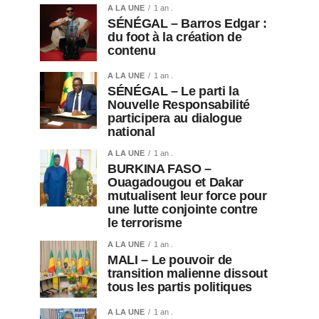
A LA UNE
1 an .
SÉNÉGAL – Barros Edgar :
du foot à la création de
contenu
A LA UNE
1 an .
SÉNÉGAL – Le parti la
Nouvelle Responsabilité
participera au dialogue
national
A LA UNE
1 an .
BURKINA FASO –
Ouagadougou et Dakar
mutualisent leur force pour
une lutte conjointe contre
le terrorisme
A LA UNE
1 an .
MALI – Le pouvoir de
transition malienne dissout
tous les partis politiques
A LA UNE
1 an .