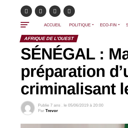
ACCUEIL
POLITIQUE
ECO-FIN
AFRIQUE DE L’OUEST
SÉNÉGAL : Mac
préparation d’u
criminalisant l
Publie
7 ans .
le
05/06/2019 à 20:00
Par
Trevor