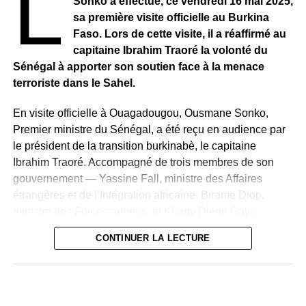
L
Sonko a effectué, ce vendredi 16 mai 2025,
La Nouvelle Responsabilité(NR) rappelle son
sa première visite officielle au Burkina
attachement à son crédo « JAMM AK NJARIN » (paix et
Faso. Lors de cette visite, il a réaffirmé au
prospérité partagée) et insiste sur sa conception du
capitaine Ibrahim Traoré la volonté du
dialogue national comme
« un instrument républicain de
Sénégal à apporter son soutien face à la menace
pacification, de renforcement de la démocratie et de
terroriste dans le Sahel.
consolidation de l’État de droit ».
En visite officielle à Ouagadougou, Ousmane Sonko,
Premier ministre du Sénégal, a été reçu en audience par
le président de la transition burkinabè, le capitaine
Ibrahim Traoré. Accompagné de trois membres de son
gouvernement — Yassine Fall, ministre des Affaires
étrangères et de l’Intégration africaine, Birame Diop,
ministre des Forces armées, et Khady Diène Gaye,
ministre des Sports — Le chef du gouvernement
CONTINUER LA LECTURE
sénégalais a multiplié les échanges diplomatiques au
sommet.
Cette première visite au Burkina Faso s’inscrit dans un