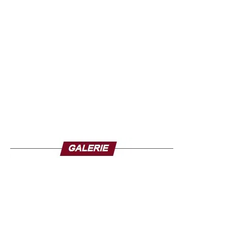
contexte de forte tension sécuritaire dans la région. À
l’issue de son entretien avec le président Traoré,
Ousmane Sonko a tenu à exprimer “la solidarité du
peuple sénégalais envers le peuple burkinabè, face à
cette épreuve qui lui est imposée, qu’il n’a pas choisie”.
Par ailleurs, il a apporté un “soutien absolu” aux autorités
de transition et affirmé la disponibilité du Sénégal à
envisager “toute possibilité de collaboration et de soutien”
face à la menace terroriste. Il a aussi insisté sur la
nécessité d’une riposte solidaire et structurée ; car,
souligne-t-il : “Aucun de nos pays ne peut échapper à
cette gangrène”.
Ousmane Sonko, dans ses déclarations, souhaite une
approche collective de la sécurité en Afrique de l’Ouest.
Aussi déclare-t-il : “Il est illusoire de croire que la menace
sécuritaire s’arrêtera aux frontières du Burkina Faso, du
Mali ou du Niger. C’est une lutte de toute l’Afrique de
l’Ouest”.