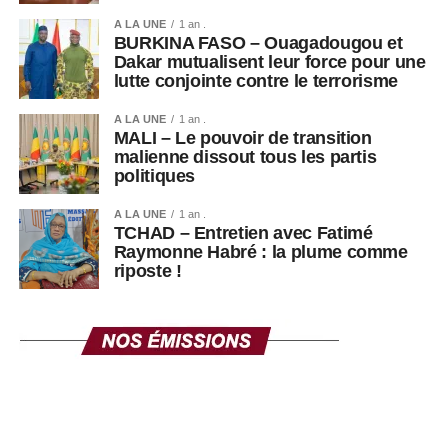
A LA UNE
1 an .
BURKINA FASO – Ouagadougou et
Dakar mutualisent leur force pour une
lutte conjointe contre le terrorisme
A LA UNE
1 an .
MALI – Le pouvoir de transition
malienne dissout tous les partis
politiques
A LA UNE
1 an .
TCHAD – Entretien avec Fatimé
Raymonne Habré : la plume comme
riposte !