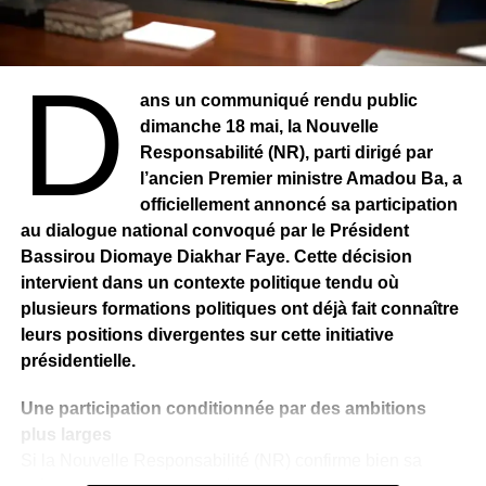
Comme Barros”. Ce livre est un carnet de route illustré qui
mêle anecdotes, photos, tips et QR codes pour revivre
ses aventures en vidéo. Il y raconte ses périples en
D
Malaisie, en Thaïlande et en Corée du Sud.
ans un communiqué rendu public
dimanche 18 mai, la Nouvelle
Barros, tisseur de ponts entre les identités
Responsabilité (NR), parti dirigé par
Après avoir troqué les crampons contre la caméra, Barros
l’ancien Premier ministre Amadou Ba, a
veut vivre pleinement de cette nouvelle vocation. En
officiellement annoncé sa participation
novembre 2020, il crée son entreprise, enregistrée sous le
au dialogue national convoqué par le Président
nom “BARROSJR”, spécialisée dans l’édition de revues
Bassirou Diomaye Diakhar Faye. Cette décision
et périodiques. Il raconte à travers les outils numériques
intervient dans un contexte politique tendu où
les histoires des gens, souvent méconnues. En cela, on
plusieurs formations politiques ont déjà fait connaître
peut dire qu’il est passeur de culture. Il met en avant les
leurs positions divergentes sur cette initiative
personnes souvent méconnues. Il promeut la culture
présidentielle.
sénégalaise et montre une autre image de l’Afrique et des
Africains partout où il va. Son crédo : valoriser la richesse
Une participation conditionnée par des ambitions
du patrimoine africain à travers des récits, des analyses,
plus larges
des témoignages, et surtout, un style personnel, direct et
Si la Nouvelle Responsabilité (NR) confirme bien sa
immersif.