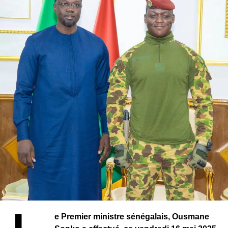
Le pouvoir d’achat et la cherté de la vie ;
La préservation des libertés fondamentales ;
Un positionnement stratégique dans l’échiquier
politique
Cette annonce intervient alors que le paysage politique
sénégalais reste divisé sur l’opportunité même de ce
dialogue. En acceptant d’y participer tout en cherchant à
en redéfinir le périmètre, la Nouvelle Responsabilité
adopte une posture à la fois constructive et critique qui
pourrait lui permettre de se démarquer.
« Notre participation s’inscrit dans une dynamique de
contribution critique et constructive, dans un contexte
politique, économique et social particulièrement
préoccupant qui nécessite rapidement des mesures
d’apaisement
« , précise le parti, faisant ainsi allusion aux
tensions qui traversent la société sénégalaise.
e Premier ministre sénégalais, Ousmane
Une vision républicaine revendiquée