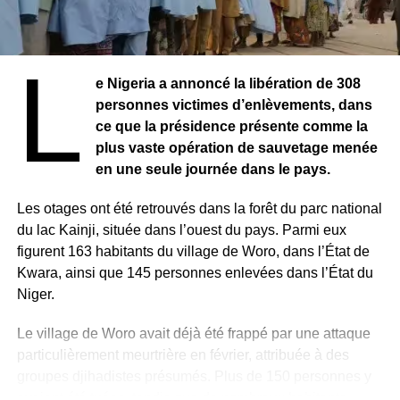
L
e Nigeria a annoncé la libération de 308
personnes victimes d’enlèvements, dans
ce que la présidence présente comme la
plus vaste opération de sauvetage menée
en une seule journée dans le pays.
Les otages ont été retrouvés dans la forêt du parc national
du lac Kainji, située dans l’ouest du pays. Parmi eux
figurent 163 habitants du village de Woro, dans l’État de
Kwara, ainsi que 145 personnes enlevées dans l’État du
Niger.
Le village de Woro avait déjà été frappé par une attaque
particulièrement meurtrière en février, attribuée à des
groupes djihadistes présumés. Plus de 150 personnes y
avaient été tuées, tandis que de nombreux habitants