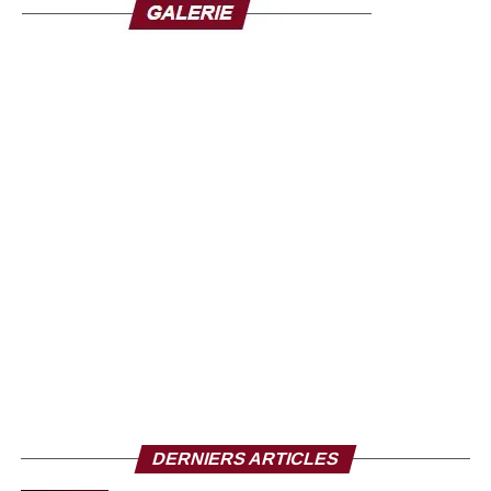
l’armée joue un rôle central dans la vie politique
guinéenne depuis le coup d’État de septembre 2021 en
Guinée, qui avait porté Mamadi Doumbouya au pouvoir
après le renversement de l’ancien président Alpha
Condé. Depuis, le général a dirigé la transition avant
d’être élu président en décembre dernier.
Cependant, son départ a suscité de vives réactions au
sein de l’opposition. Le collectif des Forces Vives de
Guinée (FVG), regroupant partis politiques et
organisations de la société civile, appelle les « patriotes »
à « mettre fin à la dictature ».
Le collectif accuse le régime de gouverner « par la terreur
», dénonçant des atteintes aux libertés publiques, des
arrestations d’opposants, des disparitions forcées, ainsi
que le musellement de la presse et la dissolution de
plusieurs partis politiques. Les FVG contestent également
DERNIERS ARTICLES
les dernières élections présidentielle et législatives,