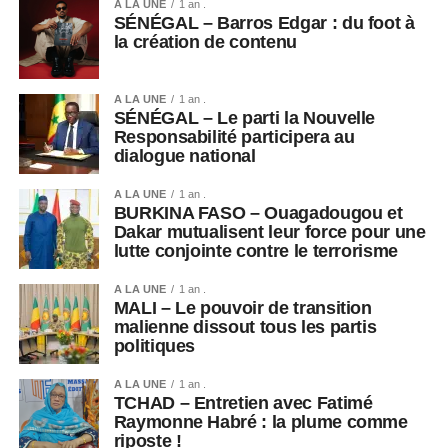
qu’elles qualifient de « mascarade ».
A LA UNE
1 an .
SÉNÉGAL – Barros Edgar : du foot à
la création de contenu
De leur côté, les autorités assurent que les institutions
continueront de fonctionner normalement durant
l’absence du président et que les affaires de l’État se
A LA UNE
1 an .
SÉNÉGAL – Le parti la Nouvelle
poursuivront sans interruption.
Responsabilité participera au
dialogue national
Cet épisode illustre néanmoins les fortes tensions
politiques persistantes en Guinée, où les appels à un
A LA UNE
1 an .
retour à un ordre constitutionnel pleinement démocratique
BURKINA FASO – Ouagadougou et
Dakar mutualisent leur force pour une
continuent d’alimenter le débat public.
lutte conjointe contre le terrorisme
A LA UNE
1 an .
MALI – Le pouvoir de transition
malienne dissout tous les partis
politiques
A LA UNE
1 an .
TCHAD – Entretien avec Fatimé
Raymonne Habré : la plume comme
riposte !