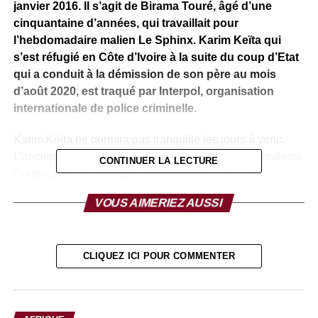
janvier 2016. Il s’agit de Birama Touré, âgé d’une
cinquantaine d’années, qui travaillait pour
l’hebdomadaire malien Le Sphinx. Karim Keïta qui
s’est réfugié en Côte d’Ivoire à la suite du coup d’Etat
qui a conduit à la démission de son père au mois
d’août 2020, est traqué par Interpol, organisation
internationale de police criminelle.
Karim Keïta ne dormira pas tranquille les jours à venir.
L’ancien député et fils aîné l’ex-président malien Ibrahima
CONTINUER LA LECTURE
Boubacar Keita fait l’objet d’un mandat d’arrêt
international lancé par la police criminelle Interpol, à la
VOUS AIMERIEZ AUSSI
demande d’un juge d’instruction du tribunal de grande
instance de la commune IV de Bamako. Le motif de cette
traque de l’ancien député tourne autour d’une enquête sur
CLIQUEZ ICI POUR COMMENTER
la disparition mystérieuse le 29 janvier 2016 d’un
journaliste nommé Birama Touré. À l’époque, sa famille et
sa rédaction disaient craindre qu’il ait été enlevé, torturé
et tué après plusieurs mois de détention. Selon Adama