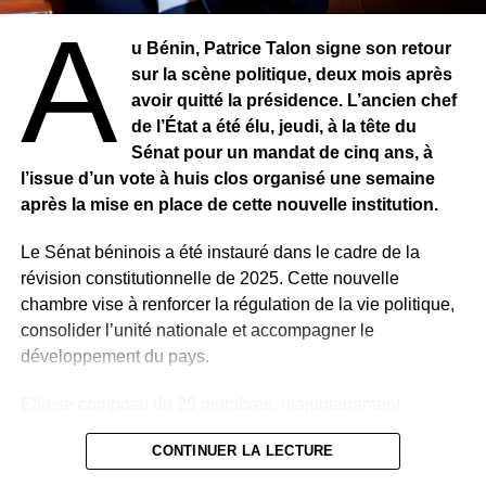
A
UP NEXT
u Bénin, Patrice Talon signe son retour
HAÏTI – Le président Jovenel Moïse assassiné
sur la scène politique, deux mois après
DON'T MISS
avoir quitté la présidence. L’ancien chef
SÉNÉGAL – Après sa tournée économique,
de l’État a été élu, jeudi, à la tête du
Macky Sall veut faire respecter les mesures
Sénat pour un mandat de cinq ans, à
barrières
l’issue d’un vote à huis clos organisé une semaine
après la mise en place de cette nouvelle institution.
Le Sénat béninois a été instauré dans le cadre de la
révision constitutionnelle de 2025. Cette nouvelle
chambre vise à renforcer la régulation de la vie politique,
consolider l’unité nationale et accompagner le
développement du pays.
Elle se compose de 25 membres, majoritairement
désignés par le président de la République, Romuald
CONTINUER LA LECTURE
Wadagni, auxquels s’ajoutent des membres de droit.