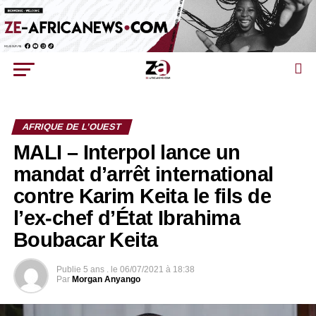
AFRIQUE DE L’OUEST
MALI – Interpol lance un
mandat d’arrêt international
contre Karim Keita le fils de
l’ex-chef d’État Ibrahima
Boubacar Keita
Publie
5 ans .
le
06/07/2021 à 18:38
Par
Morgan Anyango