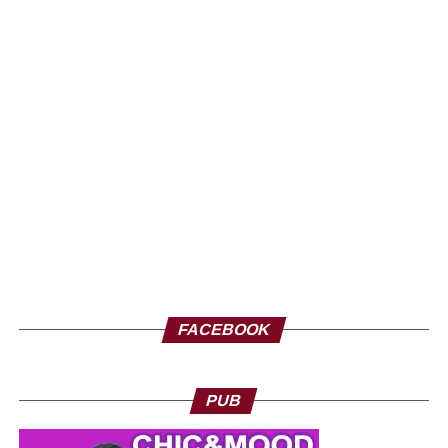
portant sur plus de 2500 Km de routes en cours
d’exécution.
S’y ajoute le lancement prochain du Programme
d’amélioration de la connectivité des zones agricoles du
nord et du centre, financé par l’Etat et soutenu par la
Banque mondiale.
D’un coût global de 130 milliards de fcfa, ce nouveau
programme mettra en place des infrastructures routières
et de renforcement des capacités en matière de formation
et de production.
Il permettra, entre autres, de faciliter l’accès aux zones de
FACEBOOK
production agricole, de pêche et d’élevage, afin
d’améliorer les conditions de transport et renforcer les
échanges intérieurs et avec les pays voisins.
PUB
De plus, le volet rural du Programme d’Appui aux
Communes et Agglomérations du Sénégal, (PACASEN-