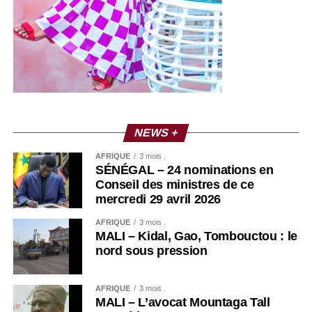
de ce patrimoine national et des exigences attachées à
nos valeurs de culture et de civilisation.
Ensemble, mes chers compatriotes, sur la voie tracée par
nos anciens, continuons de bâtir cette nation riche de sa
diversité ; cette nation chaleureuse et accueillante, qui
nous couve et fait battre notre cœur à chaque instant de
notre vie, pour donner vie et force à notre destin commun.
NEWS +
Vive le Sénégal !
AFRIQUE
3 mois .
SÉNÉGAL – 24 nominations en
Conseil des ministres de ce
Bonsoir et bonne fête de l’indépendance.
mercredi 29 avril 2026
AFRIQUE
3 mois .
RELATED TOPICS:
MALI – Kidal, Gao, Tombouctou : le
UP NEXT
nord sous pression
[POLITICS] – « Révélation politique : Sonko, un
phénomène à étudier dans les écoles » par
Samba Diamanka
AFRIQUE
3 mois .
MALI – L’avocat Mountaga Tall
DON'T MISS