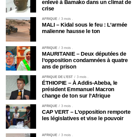
enlevé à Bamako dans un climat de
[MUSIC-IN] – Coumba Gawlo Seck va mieux : La
crise
diva s’est réconciliée avec sa voix
AFRIQUE
3 mois .
MALI – Kidal sous le feu : L’armée
malienne hausse le ton
AFRIQUE
3 mois .
MAURITANIE – Deux députées de
l’opposition condamnées à quatre
ans de prison
AFRIQUE DE L’EST
3 mois .
ÉTHIOPIE – À Addis-Abeba, le
président Emmanuel Macron
change de ton sur l’Afrique
AFRIQUE
3 mois .
CAP VERT – L’opposition remporte
les législatives et vise le pouvoir
AFRIQUE
3 mois .