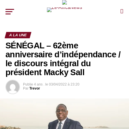
A LA UNE
SÉNÉGAL – 62ème
anniversaire d’indépendance /
le discours intégral du
président Macky Sall
Publie
4 ans .
le
03/04/2022 à 23:20
Par
Trevor