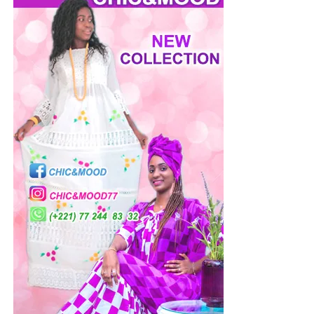
rural) financé à hauteur de 352 milliards de fcfa démarrera
cette année, pour améliorer l’accès aux services sociaux
de base dans 435 communes.
Je rappelle que la composante urbaine du PACASEN est
déjà en cours d’activité.
Les politiques d’équité territoriale et de justice sociale
resteront toujours au centre de mes préoccupations ; car
du fond de mon cœur, je veux que chaque sénégalaise et
chaque sénégalais ait sa part de bien-être, de dignité et
de décence qu’une nation qui se veut solidaire, unie et
indivisible peut offrir à tous ses citoyens.
Telle est la vocation de la nation sénégalaise. C’est le
legs que nous ont laissé les anciens, et c’est l’héritage
que nous devons aux générations futures.
Pour ma part, je resterai sans relâche le gardien vigilant