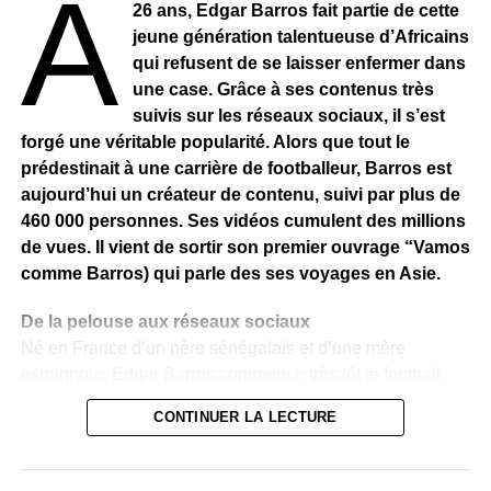
À
26 ans, Edgar Barros fait partie de cette
jeune génération talentueuse d’Africains
En votre nom et au mien propre, je redis à nos chers
qui refusent de se laisser enfermer dans
anciens combattants nos sentiments de respect,
une case. Grâce à ses contenus très
d’affection et de gratitude.
suivis sur les réseaux sociaux, il s’est
Le souvenir impérissable de leurs sacrifices pour la
forgé une véritable popularité. Alors que tout le
défense de la liberté restera toujours gravé dans nos
prédestinait à une carrière de footballeur, Barros est
cœurs et nos esprits.
aujourd’hui un créateur de contenu, suivi par plus de
460 000 personnes. Ses vidéos cumulent des millions
A vous, officiers, sous-officiers et militaires du rang, je
de vues. Il vient de sortir son premier ouvrage “Vamos
réitère ma confiance et la fierté de la nation.
comme Barros) qui parle des ses voyages en Asie.
Je salue la mémoire de nos soldats tombés au champ
De la pelouse aux réseaux sociaux
d’honneur. Aux blessés, j’adresse mes vœux de prompt
Né en France d’un père sénégalais et d’une mère
rétablissement.
espagnole, Edgar Barros commence très tôt le football.
Très vite, il intègre l’US Torcy, un club formateur reconnu,
Je renouvelle mon soutien à ceux et celles parmi vous qui
CONTINUER LA LECTURE
où il évolue aux côtés de Randal Kolo-Muani. À 19 ans,
sont déployés au service de la paix dans le monde, et en
un accident le met sur la touche : une rupture des
opérations pour la défense de l’intégrité territoriale, et la
ligaments croisés. Cette blessure l’oblige à une longue