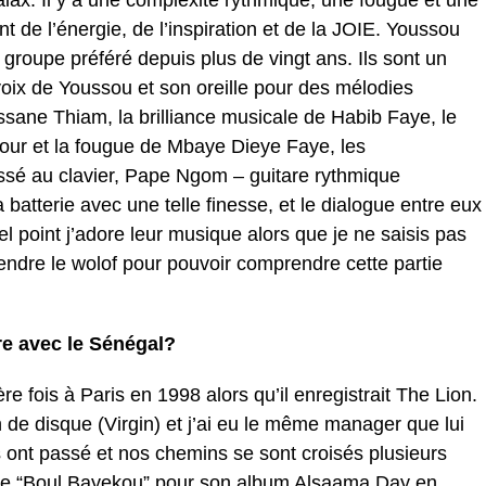
alax. Il y a une complexité rythmique, une fougue et une
de l’énergie, de l’inspiration et de la JOIE. Youssou
groupe préféré depuis plus de vingt ans. Ils sont un
ix de Youssou et son oreille pour des mélodies
’Assane Thiam, la brilliance musicale de Habib Faye, le
umour et la fougue de Mbaye Dieye Faye, les
ssé au clavier, Pape Ngom – guitare rythmique
batterie avec une telle finesse, et le dialogue entre eux
el point j’adore leur musique alors que je ne saisis pas
endre le wolof pour pouvoir comprendre cette partie
re avec le Sénégal?
e fois à Paris en 1998 alors qu’il enregistrait The Lion.
e disque (Virgin) et j’ai eu le même manager que lui
s ont passé et nos chemins se sont croisés plusieurs
elée “Boul Bayekou” pour son album Alsaama Day en