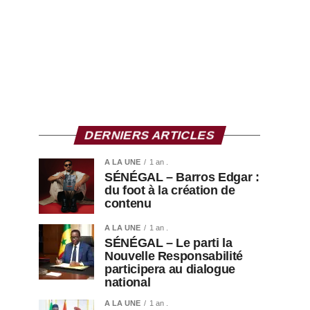
DERNIERS ARTICLES
A LA UNE
1 an .
SÉNÉGAL – Barros Edgar :
du foot à la création de
contenu
A LA UNE
1 an .
SÉNÉGAL – Le parti la
Nouvelle Responsabilité
participera au dialogue
national
A LA UNE
1 an .