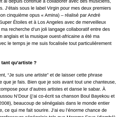
et ai depuis continué à collaborer avec des musiciens,
s. J’étais sous le label Virgin pour mes deux premiers
on cinquième opus « Amina) – réalisé par André
uper Étoiles et à Los Angeles avec de merveilleux
 ma recherche d’un joli langage collaboratif entre des
n anglais et la musique ouest-africaine a été ma
ec le temps je me suis focalisée tout particulièrement
ant qu’artiste ?
ent, “Je suis une artiste” et de laisser cette phrase
e que je fais. Bien que je sois avant tout une chanteuse,
compose pour d’autres artistes et danse le sabar. À
ussou N’Dour (j’ai co-écrit sa chanson Boul Bayekou et
 2008), beaucoup de sénégalais dans le monde entier
 ce qui me fait sourire. J’ai eu l’énorme chance de