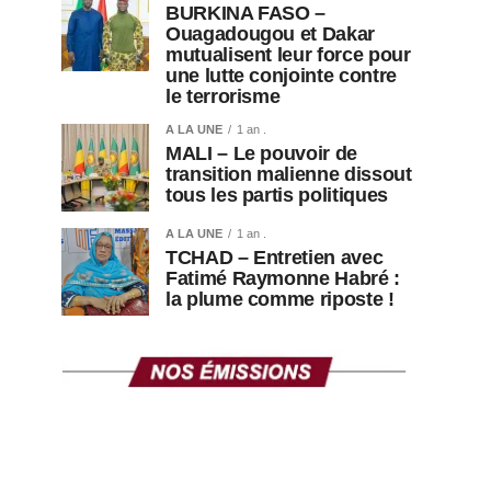
BURKINA FASO –
Ouagadougou et Dakar
mutualisent leur force pour
une lutte conjointe contre
le terrorisme
A LA UNE
1 an .
MALI – Le pouvoir de
transition malienne dissout
tous les partis politiques
A LA UNE
1 an .
TCHAD – Entretien avec
Fatimé Raymonne Habré :
la plume comme riposte !