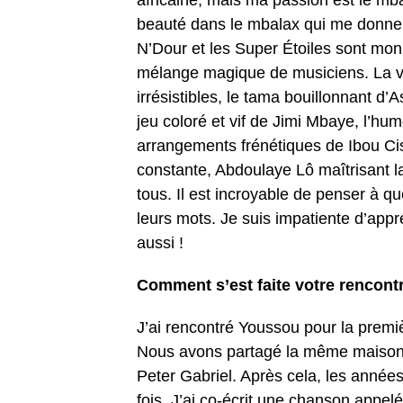
africaine, mais ma passion est le mb
beauté dans le mbalax qui me donnent 
N’Dour et les Super Étoiles sont mon 
mélange magique de musiciens. La vo
irrésistibles, le tama bouillonnant d
jeu coloré et vif de Jimi Mbaye, l’h
arrangements frénétiques de Ibou Ci
constante, Abdoulaye Lô maîtrisant la 
tous. Il est incroyable de penser à qu
leurs mots. Je suis impatiente d’appr
aussi !
Comment s’est faite votre rencont
J’ai rencontré Youssou pour la premièr
Nous avons partagé la même maison d
Peter Gabriel. Après cela, les année
fois. J’ai co-écrit une chanson app