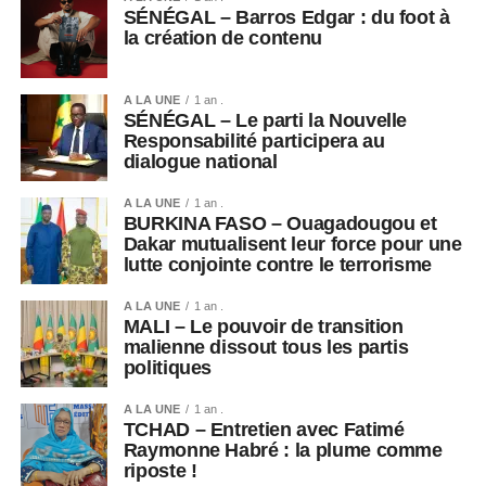
SÉNÉGAL – Barros Edgar : du foot à
la création de contenu
A LA UNE
1 an .
SÉNÉGAL – Le parti la Nouvelle
Responsabilité participera au
dialogue national
A LA UNE
1 an .
BURKINA FASO – Ouagadougou et
Dakar mutualisent leur force pour une
lutte conjointe contre le terrorisme
A LA UNE
1 an .
MALI – Le pouvoir de transition
malienne dissout tous les partis
politiques
A LA UNE
1 an .
TCHAD – Entretien avec Fatimé
Raymonne Habré : la plume comme
riposte !