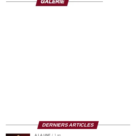
transfrontaliers, signalant une possible propagation au-
spécifique validé n’est disponible contre cette variante, ce
delà des frontières congolaises.
qui complique considérablement les efforts de
containment. Depuis son apparition, Ebola a causé plus
de 15 000 décès en Afrique au cours des cinquante
dernières années, confirmant sa dangerosité et sa
capacité à provoquer des crises sanitaires majeures.
Une course contre la montre
Les autorités congolaises, en collaboration avec les
partenaires internationaux, s’organisent pour contenir la
propagation : surveillance accrue, isolement des cas
suspects, sensibilisation des populations et renforcement
des capacités hospitalières. Mais la rapidité de diffusion
du virus et la forte mobilité dans certaines zones urbaines
et frontalières rendent la situation particulièrement
complexe, transformant cette épidémie en véritable
course contre la montre.
DERNIERS ARTICLES
A LA UNE
1 an .