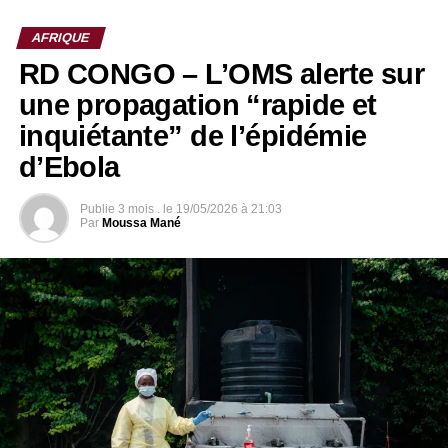
AFRIQUE
RD CONGO – L’OMS alerte sur
une propagation “rapide et
inquiétante” de l’épidémie
d’Ebola
Publie
3 mois .
le
19/05/2026 à 21:03
Par
Moussa Mané
La situation est d’autant plus préoccupante que la souche
identifiée, dite Bundibugyo, ne dispose pas encore de
vaccin largement accessible ni de traitement validé. Cette
contrainte scientifique ralentit considérablement les efforts
de containment, obligeant les équipes à s’appuyer
principalement sur des mesures de prévention,
d’isolement et de suivi des contacts.