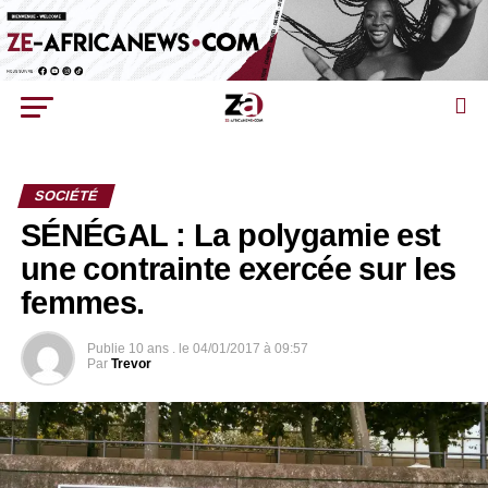
SOCIÉTÉ
SÉNÉGAL : La polygamie est
une contrainte exercée sur les
femmes.
Publie
10 ans .
le
04/01/2017 à 09:57
Par
Trevor