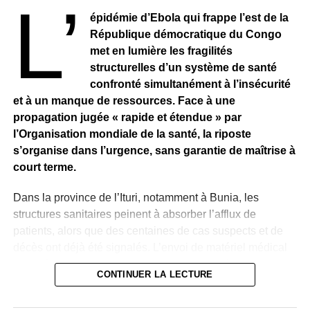
L’
TIRAILLEURS SENEGALAIS : Recensement et
dépôt des dossiers de naturalisation.
épidémie d’Ebola qui frappe l’est de la
République démocratique du Congo
met en lumière les fragilités
structurelles d’un système de santé
confronté simultanément à l’insécurité
et à un manque de ressources. Face à une
propagation jugée « rapide et étendue » par
l’Organisation mondiale de la santé, la riposte
s’organise dans l’urgence, sans garantie de maîtrise à
court terme.
Dans la province de l’Ituri, notamment à Bunia, les
structures sanitaires peinent à absorber l’afflux de
patients, alors que des centaines de cas suspects et de
décès ont déjà été signalés. L’envoi de matériel médical
et le déploiement d’experts internationaux témoignent
CONTINUER LA LECTURE
d’une mobilisation accrue, mais insuffisante face à
l’ampleur des besoins.