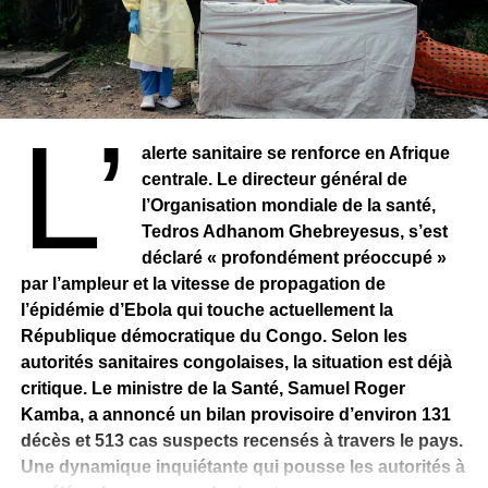
Sur le terrain, les conditions d’intervention restent
extrêmement complexes. Dans plusieurs localités comme
Rwampara, les équipes médicales évoluent dans des
zones instables, parfois sans équipements suffisants.
L’
L’insécurité persistante entrave les opérations de
alerte sanitaire se renforce en Afrique
dépistage et complique l’identification rapide des chaînes
centrale. Le directeur général de
de transmission.
l’Organisation mondiale de la santé,
Tedros Adhanom Ghebreyesus, s’est
déclaré « profondément préoccupé »
par l’ampleur et la vitesse de propagation de
l’épidémie d’Ebola qui touche actuellement la
République démocratique du Congo. Selon les
autorités sanitaires congolaises, la situation est déjà
critique. Le ministre de la Santé, Samuel Roger
Kamba, a annoncé un bilan provisoire d’environ 131
décès et 513 cas suspects recensés à travers le pays.
Une dynamique inquiétante qui pousse les autorités à