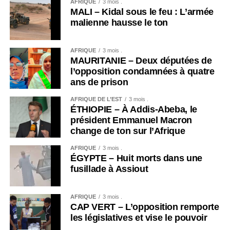
AFRIQUE
3 mois .
MALI – Kidal sous le feu : L’armée
malienne hausse le ton
AFRIQUE
3 mois .
MAURITANIE – Deux députées de
l’opposition condamnées à quatre
ans de prison
AFRIQUE DE L’EST
3 mois .
ÉTHIOPIE – À Addis-Abeba, le
président Emmanuel Macron
change de ton sur l’Afrique
AFRIQUE
3 mois .
ÉGYPTE – Huit morts dans une
fusillade à Assiout
AFRIQUE
3 mois .
CAP VERT – L’opposition remporte
les législatives et vise le pouvoir