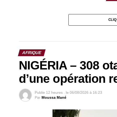
CLIQ
AFRIQUE
NIGÉRIA – 308 ota
d’une opération r
Publie
12 heures .
le
06/08/2026 à 16:23
Par
Moussa Mané