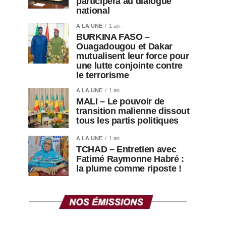
participera au dialogue
national
A LA UNE
1 an .
BURKINA FASO –
Ouagadougou et Dakar
mutualisent leur force pour
une lutte conjointe contre
le terrorisme
A LA UNE
1 an .
MALI – Le pouvoir de
transition malienne dissout
tous les partis politiques
A LA UNE
1 an .
TCHAD – Entretien avec
Fatimé Raymonne Habré :
la plume comme riposte !