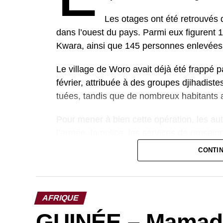
Les otages ont été retrouvés d
dans l’ouest du pays. Parmi eux figurent 1
Kwara, ainsi que 145 personnes enlevées 
Le village de Woro avait déjà été frappé p
février, attribuée à des groupes djihadis
tuées, tandis que de nombreux habitants a
Pour mener à bien cette opération, les aut
l’armée, la police, les services de renseig
le terrorisme. Cette coordination a permis
CONTI
forestière réputée difficile d’accès.
Malgré cette réussite, le Nigeria reste c
contre rançon, en particulier dans les rég
AFRIQUE
GUINÉE – Mamad
Les attaques se poursuivent en effet : r