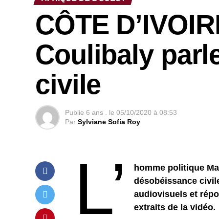
CÔTE D’IVOIR
Coulibaly parl
civile
Publie
6 ans .
le
05/10/2020 à 08:53
Par
Sylviane Sofia Roy
L’
homme politique Mam
désobéissance civil
audiovisuels et rép
extraits de la vidéo.