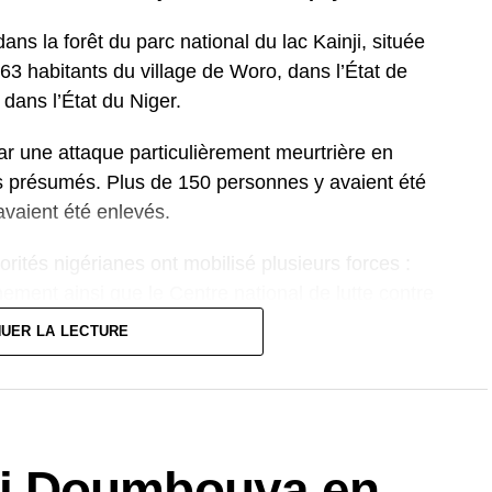
ans la forêt du parc national du lac Kainji, située
63 habitants du village de Woro, dans l’État de
dans l’État du Niger.
ar une attaque particulièrement meurtrière en
tes présumés. Plus de 150 personnes y avaient été
vaient été enlevés.
orités nigérianes ont mobilisé plusieurs forces :
nement ainsi que le Centre national de lutte contre
 de localiser et de libérer les otages dans une zone
NUER LA LECTURE
onfronté à une recrudescence des enlèvements
ions du nord et du centre.
i Doumbouya en
écemment, au moins 52 personnes, dont des