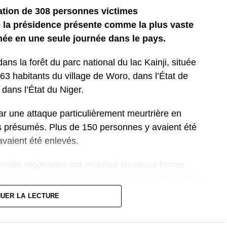
ration de 308 personnes victimes
 la présidence présente comme la plus vaste
ée en une seule journée dans le pays.
ans la forêt du parc national du lac Kainji, située
63 habitants du village de Woro, dans l’État de
dans l’État du Niger.
ar une attaque particulièrement meurtrière en
tes présumés. Plus de 150 personnes y avaient été
vaient été enlevés.
orités nigérianes ont mobilisé plusieurs forces :
nement ainsi que le Centre national de lutte contre
 de localiser et de libérer les otages dans une zone
NUER LA LECTURE