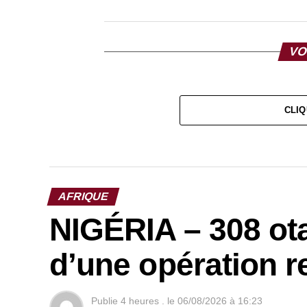
VO
CLIQ
AFRIQUE
NIGÉRIA – 308 ota
d’une opération r
Publie
4 heures .
le
06/08/2026 à 16:23