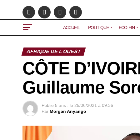
ACCUEIL
POLITIQUE
ECO-FIN
AFRIQUE DE L’OUEST
CÔTE D’IVOIRE
Guillaume Sor
Publie
5 ans .
le
25/06/2021 à 09:36
Par
Morgan Anyango