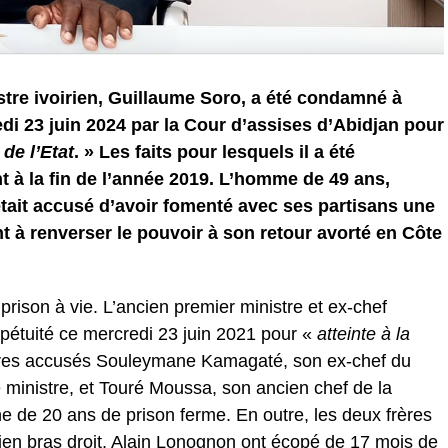
stre ivoirien, Guillaume Soro, a été condamné à
di 23 juin 2024 par la Cour d’assises d’Abidjan pour
 de l’Etat
. » Les faits pour lesquels il a été
à la fin de l’année 2019. L’homme de 49 ans,
tait accusé d’avoir fomenté avec ses partisans une
ant à renverser le pouvoir à son retour avorté en Côte
rison à vie. L’ancien premier ministre et ex-chef
rpétuité ce mercredi 23 juin 2021 pour «
atteinte à la
utres accusés Souleymane Kamagaté, son ex-chef du
ministre, et Touré Moussa, son ancien chef de la
 de 20 ans de prison ferme. En outre, les deux frères
ien bras droit, Alain Lonognon ont écopé de 17 mois de