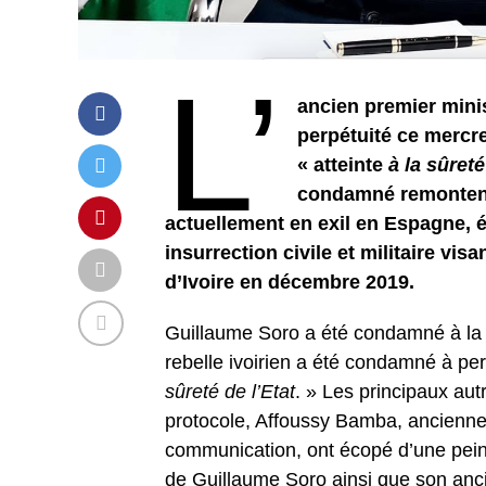
L’
ancien premier mini
perpétuité ce mercre
« atteinte
à la sûreté
condamné remontent 
actuellement en exil en Espagne, é
insurrection civile et militaire vis
d’Ivoire en décembre 2019.
Guillaume Soro a été condamné à la p
rebelle ivoirien a été condamné à pe
sûreté de l’Etat
. » Les principaux a
protocole, Affoussy Bamba, ancienne 
communication, ont écopé d’une peine
de Guillaume Soro ainsi que son anc