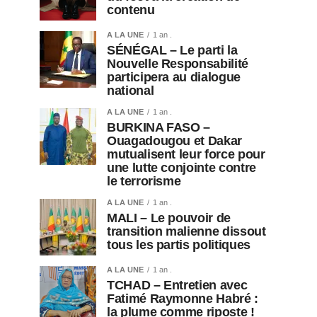
contenu
A LA UNE
1 an .
SÉNÉGAL – Le parti la
Nouvelle Responsabilité
participera au dialogue
national
A LA UNE
1 an .
BURKINA FASO –
Ouagadougou et Dakar
mutualisent leur force pour
une lutte conjointe contre
le terrorisme
A LA UNE
1 an .
MALI – Le pouvoir de
transition malienne dissout
tous les partis politiques
A LA UNE
1 an .
TCHAD – Entretien avec
Fatimé Raymonne Habré :
la plume comme riposte !