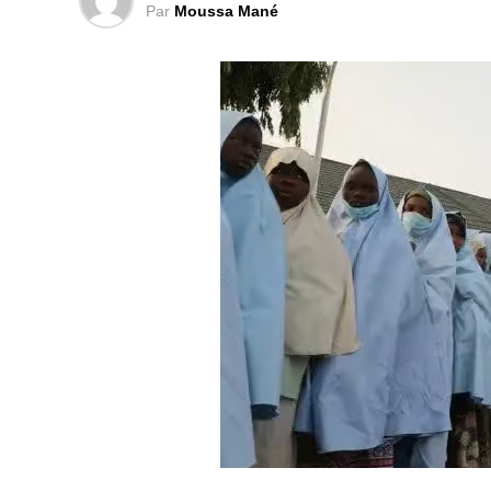
Par
Moussa Mané