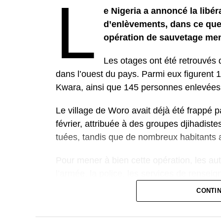
L
e Nigeria a annoncé la libé
d’enlèvements, dans ce que
opération de sauvetage men
Les otages ont été retrouvés d
dans l’ouest du pays. Parmi eux figurent 1
Kwara, ainsi que 145 personnes enlevées 
Le village de Woro avait déjà été frappé p
février, attribuée à des groupes djihadis
tuées, tandis que de nombreux habitants a
Pour mener à bien cette opération, les aut
l’armée, la police, les services de renseig
le terrorisme. Cette coordination a permis
CONTI
forestière réputée difficile d’accès.