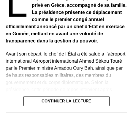
L
privé en Grèce, accompagné de sa famille.
La présidence présente ce déplacement
comme le premier congé annuel
officiellement annoncé par un chef d’État en exercice
en Guinée, mettant en avant une volonté de
transparence dans la gestion du pouvoir.
Avant son départ, le chef de l’État a été salué à l’aéroport
international Aéroport international Ahmed Sékou Touré
par le Premier ministre Amadou Oury Bah, ainsi que par
de hauts responsables militaires, des membres du
gouvernement et du corps diplomatique. Selon la
présidence, cette période de repos intervient après
plusieurs années d’intense activité à la tête du pays et
CONTINUER LA LECTURE
précède la poursuite des réformes engagées.
Quelques heures après le départ présidentiel, le chef
d’état-major des forces armées, le général Ibrahima Sory
Bangoura, a publié un communiqué pour rassurer