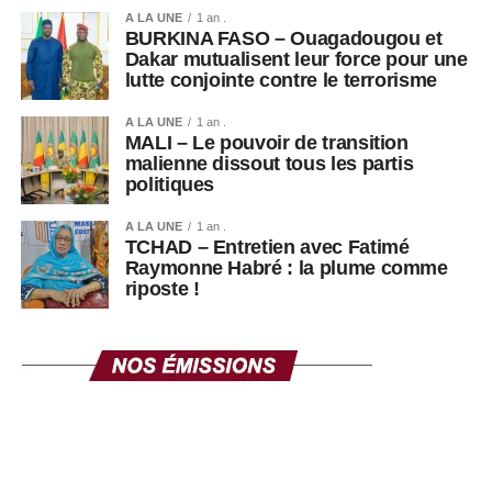
politiques persistantes en Guinée, où les appels à un
A LA UNE
1 an .
retour à un ordre constitutionnel pleinement démocratique
BURKINA FASO – Ouagadougou et
Dakar mutualisent leur force pour une
continuent d’alimenter le débat public.
lutte conjointe contre le terrorisme
A LA UNE
1 an .
MALI – Le pouvoir de transition
malienne dissout tous les partis
politiques
A LA UNE
1 an .
TCHAD – Entretien avec Fatimé
Raymonne Habré : la plume comme
riposte !