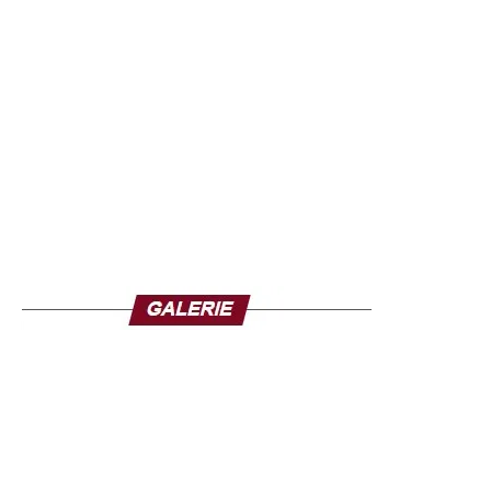
l’opinion. Il a réaffirmé la loyauté des forces de défense et
de sécurité envers le président, les institutions et le
peuple guinéen.
Il a également assuré que l’armée restait pleinement
mobilisée pour garantir la stabilité du pays et préserver
son intégrité territoriale, tout en mettant en garde contre
d’éventuelles campagnes de désinformation sur les
réseaux sociaux durant l’absence du chef de l’État.
Cette communication s’inscrit dans un contexte où
l’armée joue un rôle central dans la vie politique
guinéenne depuis le coup d’État de septembre 2021 en
Guinée, qui avait porté Mamadi Doumbouya au pouvoir
après le renversement de l’ancien président Alpha
Condé. Depuis, le général a dirigé la transition avant
d’être élu président en décembre dernier.
Cependant, son départ a suscité de vives réactions au