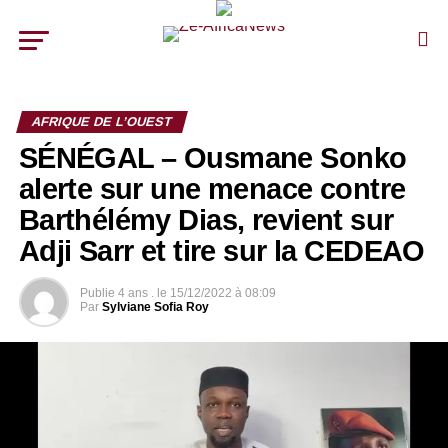
AFRIQUE DE L’OUEST
SÉNÉGAL – Ousmane Sonko
alerte sur une menace contre
Barthélémy Dias, revient sur
Adji Sarr et tire sur la CEDEAO
Publie
4 ans .
le
15/12/2022 à 08:09
Par
Sylviane Sofia Roy