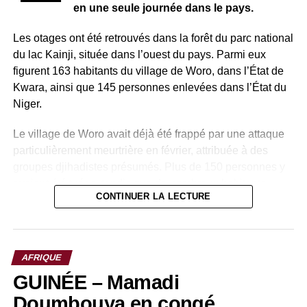
en une seule journée dans le pays.
Les otages ont été retrouvés dans la forêt du parc national
du lac Kainji, située dans l’ouest du pays. Parmi eux
figurent 163 habitants du village de Woro, dans l’État de
Kwara, ainsi que 145 personnes enlevées dans l’État du
Niger.
Le village de Woro avait déjà été frappé par une attaque
particulièrement meurtrière en février, attribuée à des
groupes djihadistes présumés. Plus de 150 personnes y
avaient été tuées, tandis que de nombreux habitants
CONTINUER LA LECTURE
avaient été enlevés.
Pour mener à bien cette opération, les autorités
nigérianes ont mobilisé plusieurs forces : l’armée, la
AFRIQUE
police, les services de renseignement ainsi que le Centre
GUINÉE – Mamadi
national de lutte contre le terrorisme. Cette coordination a
permis de localiser et de libérer les otages dans une zone
Doumbouya en congé,