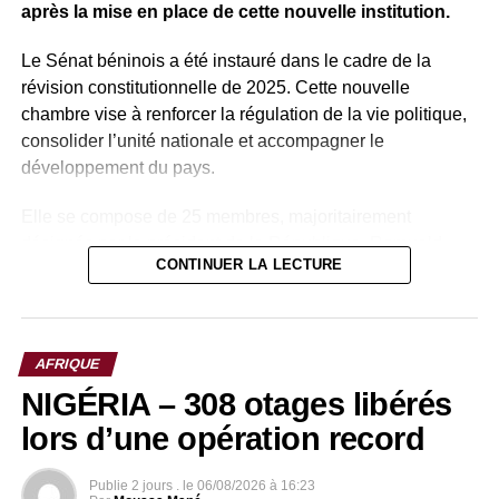
DON'T MISS
après la mise en place de cette nouvelle institution.
SÉNÉGAL – Macky Sall : « Juridiquement, ma
candidature est valable »
Le Sénat béninois a été instauré dans le cadre de la
révision constitutionnelle de 2025. Cette nouvelle
chambre vise à renforcer la régulation de la vie politique,
consolider l’unité nationale et accompagner le
développement du pays.
Elle se compose de 25 membres, majoritairement
désignés par le président de la République, Romuald
CONTINUER LA LECTURE
Wadagni, auxquels s’ajoutent des membres de droit.
Parmi ces membres de droit figurent plusieurs anciens
présidents du Bénin, notamment Nicéphore Soglo (1991-
AFRIQUE
1996), aujourd’hui âgé de 91 ans, ainsi que Thomas Boni
NIGÉRIA – 308 otages libérés
Yayi (2006-2016).
lors d’une opération record
Patrice Talon, qui a dirigé le pays de 2016 à 2026, rejoint
ainsi cette assemblée avant d’en prendre la présidence,
Publie
2 jours .
le
06/08/2026 à 16:23