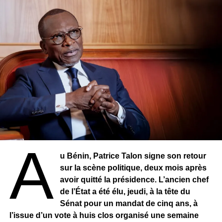
Sur l’international, Ousmane Sonko estime que
“Macky a
un problème de niveau, les Américains savent qu’on a
une constitution et il se permet de leur dire que le
troisième mandat relève de sa volonté”
. Pour lui, le
Sénégal n’a pas de leçons à recevoir de la CEDEAO. On
n’a pas de leçon à recevoir d’Alassane Ouattara encore
moins de Macky Sall. La CEDEAO est un syndicat de
Chefs d’État. On nous parle de Force militaire contre les
coups d’État. Et les troisième mandats? » s’interroge
Sonko.
Source : SénégalActu
A
u Bénin, Patrice Talon signe son retour
RELATED TOPICS:
sur la scène politique, deux mois après
UP NEXT
avoir quitté la présidence. L’ancien chef
SÉNÉGAL – Rapport Cour des comptes : « Il faut
de l’État a été élu, jeudi, à la tête du
que le ministère de la Justice suive les
Sénat pour un mandat de cinq ans, à
recommandations … »
l’issue d’un vote à huis clos organisé une semaine