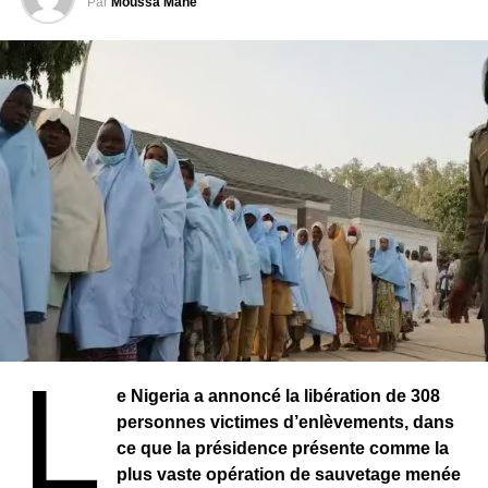
marquant un retour rapide aux responsabilités
Par
Moussa Mané
institutionnelles.
Cette élection intervient dans un contexte de
recomposition institutionnelle au Bénin. Avec la création
du Sénat, les autorités entendent instaurer un nouvel
équilibre des pouvoirs et renforcer les mécanismes de
gouvernance.
L
e Nigeria a annoncé la libération de 308
personnes victimes d’enlèvements, dans
ce que la présidence présente comme la
plus vaste opération de sauvetage menée