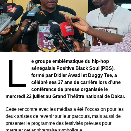
L
e groupe emblématique du hip-hop
Le titre, Sonko, l’omniprésent, traduit cette réalité politique
sénégalais Positive Black Soul (PBS),
: qu’il soit dans l’opposition ou aux responsabilités,
formé par Didier Awadi et Duggy Tee, a
Ousmane Sonko demeure au cœur des débats. Son
célébré ses 37 ans de carrière lors d’une
ascension, son discours sur la souveraineté, la
conférence de presse organisée le
gouvernance et les réformes de l’État, ainsi que sa
Copyright Stephen Rezza
mercredi 22 juillet au Grand Théâtre national de Dakar.
capacité à mobiliser une large frange de la jeunesse, ont
profondément transformé le paysage politique sénégalais.
Cette rencontre avec les médias a été l’occasion pour les
La clientèle de Kadijatou Soumaré est particulièrement
deux artistes de revenir sur leur parcours, mais aussi de
constituée de femmes de tous âges entre 20 et 80 ans et
Au-delà du portrait d’un homme politique, Mohamed
présenter le programme des festivités prévues pour
de toutes origines confondues. Elle habille, les rondes ou
Gassama invite également le lecteur à s’interroger sur les
marquer cet anniversaire symbolique.