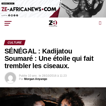
CULTURE
SÉNÉGAL : Kadijatou
Soumaré : Une étoile qui fait
trembler les ciseaux.
Publie
10 ans .
le
28/10/2016 à 11:23
Par
Morgan Anyango