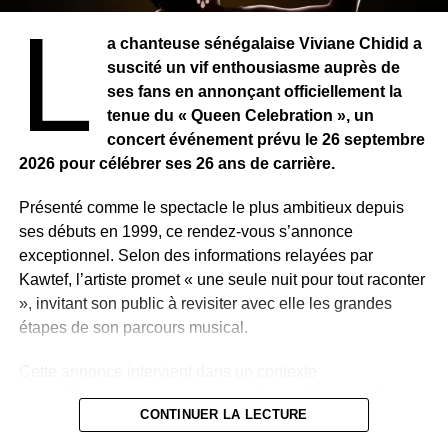
que j’évoluerais dans le métier de styliste.
» Ses parents
L
commerçants de tissus africains en région parisienne l’ont
a chanteuse sénégalaise Viviane Chidid a
aussi beaucoup encouragée à aller de l’avant «
J’ai été
suscité un vif enthousiasme auprès de
baigné dans le domaine du tissus très tôt. Mes parents
ses fans en annonçant officiellement la
avaient des magasins. La plupart du temps mon père
tenue du « Queen Celebration », un
m’apportait des tissus en revenant de son travail, afin que
concert événement prévu le 26 septembre
je puisse m’exercer. »
Des créations qu’elle exposait
2026 pour célébrer ses 26 ans de carrière.
ensuite dans les boutiques de son père à Paris et en
Région parisienne. Une demande croissante inattendue
Présenté comme le spectacle le plus ambitieux depuis
suite à cette exposition, l’a poussée à penser à la création
ses débuts en 1999, ce rendez-vous s’annonce
de sa marque.
exceptionnel. Selon des informations relayées par
Kawtef, l’artiste promet « une seule nuit pour tout raconter
Une marque est née
», invitant son public à revisiter avec elle les grandes
étapes de son parcours musical.
Après quelques années de recherche de soi et de
recherche de style qui lui est propre, Kadijatou Soumaré
Cette annonce intervient dans un contexte
se lance en 2009 en créant sa marque « Afrodisiak ». Une
particulièrement dynamique pour la star. En novembre
combinaison basée sur une connotation Glamour et de
CONTINUER LA LECTURE
2025, elle avait marqué les esprits avec la sortie d’un
séduction qui combine le mot « Afro » et celui d’«
single très remarqué. Quelques mois plus tard, en juin