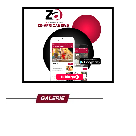
L’ouvrage s’inscrit dans une production éditoriale de plus
prouver au jour le jour et redoubler d’effort pour valoriser
en plus riche consacrée au leader politique sénégalais.
leur travail. Elle reconnaît aisément que lorsque l’on
Ces dernières années, plusieurs essais ont tenté de
casse les codes et que l‘on veut créer une mode, il est
décrypter son parcours, son discours et son impact sur la
difficile de la familiariser immédiatement au grand public
vie publique. Avec Sonko, l’omniprésent, Mohamed
et d’en vivre. «
Je mets constamment en avant ma double
Gassama apporte une contribution supplémentaire et une
culture dans mes créations, je casse la tendance des
lecture centrée sur le phénomène politique et médiatique
vêtements traditionnels et réalise des vêtements
que représente aujourd’hui Ousmane Sonko.
modernes, originaux et multiethniques. Pour moi, la clé de
la réussite est de s’accrocher et de prendre son mal en
À travers cette publication, le journaliste entend alimenter
patience.
» a-t-elle déclaré. Toutefois la constitution du
le débat d’idées en proposant aux lecteurs des clés de
budget et un portefeuille de clients fidèles est un premier
compréhension d’un acteur dont l’influence dépasse
frein à la passion des stylistes, entretenir un rapport de
désormais le cadre partisan. Que l’on partage ou non ses
confiance en est un autre. «
C’est une combat de tous les
convictions, Ousmane Sonko reste l’une des
jours de pouvoir vivre de son art.
», souligne-t-elle. Elle se
personnalités les plus observées de la scène politique
voit parfois contraint de travailler en cumulant parfois
sénégalaise, faisant de son parcours un objet d’étude
plusieurs boulots pour joindre les deux bouts, avant de
pour les journalistes, les chercheurs et les observateurs
revenir travailler tard le soir chez elle, entourée de ses
de la vie publique.
tissus. Et le plus important et le plus difficile est de
constituer un réseau, approcher les diffuseurs, organiser