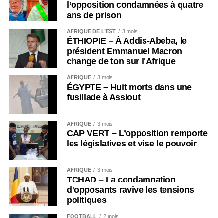
l’opposition condamnées à quatre
suffisamment mise en avant. J’aimerais organiser des «
ans de prison
Fashion week » au Mali, au Sénégal ou en Cote d’ivoire.
AFRIQUE DE L’EST
3 mois .
Réunir tous les talents de l’Afrique et également tous les
ÉTHIOPIE – À Addis-Abeba, le
jeunes stylistes franco-africains, est mon plus grand
président Emmanuel Macron
souhait.
», a-t-elle lancé.
change de ton sur l’Afrique
AFRIQUE
3 mois .
Une étoile qui promet
ÉGYPTE – Huit morts dans une
fusillade à Assiout
AFRIQUE
3 mois .
CAP VERT – L’opposition remporte
les législatives et vise le pouvoir
AFRIQUE
3 mois .
TCHAD – La condamnation
d’opposants ravive les tensions
politiques
FOOTBALL
2 mois .