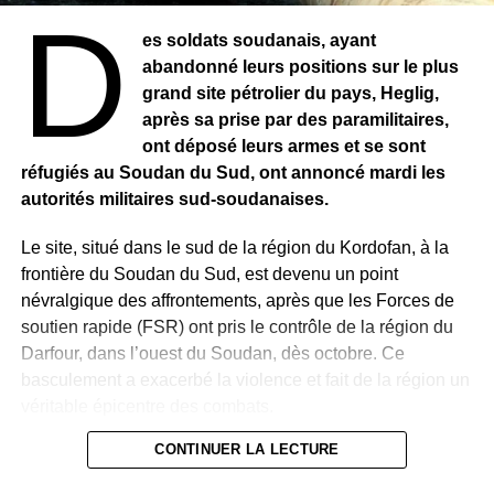
terrorisme. C’est une urgence car ces agressions armées
D
ont déjà fait des milliers de morts et déstabilisé la vie de
es soldats soudanais, ayant
plusieurs régions entières dans ces pays.
abandonné leurs positions sur le plus
grand site pétrolier du pays, Heglig,
RELATED TOPICS:
après sa prise par des paramilitaires,
ont déposé leurs armes et se sont
UP NEXT
MAROC – De nombreux migrants morts dans une
réfugiés au Soudan du Sud, ont annoncé mardi les
bousculade
autorités militaires sud-soudanaises.
DON'T MISS
Le site, situé dans le sud de la région du Kordofan, à la
ALBINISME – 13 juin : une journée pour
frontière du Soudan du Sud, est devenu un point
réaffirmer l’humanité des albinos
névralgique des affrontements, après que les Forces de
soutien rapide (FSR) ont pris le contrôle de la région du
Darfour, dans l’ouest du Soudan, dès octobre. Ce
basculement a exacerbé la violence et fait de la région un
véritable épicentre des combats.
CONTINUER LA LECTURE
Dans un communiqué publié lundi, les FSR ont
revendiqué la prise de ce site stratégique, soulignant que