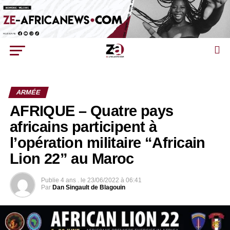
ARMÉE
AFRIQUE – Quatre pays
africains participent à
l’opération militaire “Africain
Lion 22” au Maroc
Publie
4 ans .
le
23/06/2022 à 06:41
Par
Dan Singault de Blagouin