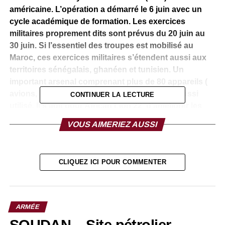
américaine. L’opération a démarré le 6 juin avec un
cycle académique de formation. Les exercices
militaires proprement dits sont prévus du 20 juin au
30 juin. Si l’essentiel des troupes est mobilisé au
Maroc, ces exercices militaires s’étendent aussi aux
territoires sénégalais, ghanéen et tunisien. Un
important arsenal comprenant plus de 80 appareils (
avions, hélicoptères…) et deux navires sera aussi
CONTINUER LA LECTURE
utilisé. Il s’agit pour African Lion 22 d’améliorer les
capacités, l’interopérabilité et la préparation des
VOUS AIMERIEZ AUSSI
forces des nations participantes.
Selon la US Army Southern Task Force, c’est » une
CLIQUEZ ICI POUR COMMENTER
démonstration stratégique de l’engagement des
partenaires envers la stabilité régionale en Afrique du
Nord et une excellente occasion de mener une formation
réaliste, dynamique et collaborative dans un
ARMÉE
environnement austère ». African Lion 22 comprendra
aussi un exercice de commandement de la force