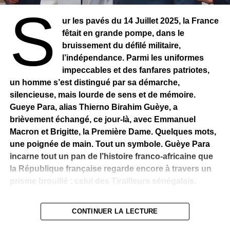
S
ur les pavés du 14 Juillet 2025, la France
fêtait en grande pompe, dans le
bruissement du défilé militaire,
l’indépendance. Parmi les uniformes
impeccables et des fanfares patriotes,
un homme s’est distingué par sa démarche,
silencieuse, mais lourde de sens et de mémoire.
Gueye Para, alias Thierno Birahim Guèye, a
brièvement échangé, ce jour-là, avec Emmanuel
Macron et Brigitte, la Première Dame. Quelques mots,
une poignée de main. Tout un symbole. Guèye Para
incarne tout un pan de l’histoire franco-africaine que
la République française regarde encore à travers un
prisme brouillé : celui des Tirailleurs sénégalais.
À 70 ans passés, Gueye Para n’a rien d’un homme
CONTINUER LA LECTURE
fatigué. Il a une voix posée et tranchante. Cela lui vient
sûrement des années de combat et de résilience. Ancien