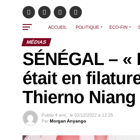
ACCUEIL
POLITIQUE
ECO-FIN
MÉDIAS
SÉNÉGAL – « Pa
était en filatu
Thierno Niang
Publie
4 ans .
le
02/12/2022 à 12:25
Par
Morgan Anyango