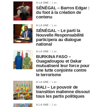
A LA UNE
1 an .
SÉNÉGAL – Barros Edgar :
du foot à la création de
contenu
A LA UNE
1 an .
SÉNÉGAL – Le parti la
Nouvelle Responsabilité
participera au dialogue
national
A LA UNE
1 an .
BURKINA FASO –
Ouagadougou et Dakar
mutualisent leur force pour
une lutte conjointe contre
le terrorisme
A LA UNE
1 an .
MALI – Le pouvoir de
transition malienne dissout
tous les partis politiques
A LA UNE
1 an .