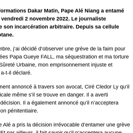
informations Dakar Matin, Pape Alé Niang a entamé
e vendredi 2 novembre 2022. Le journaliste
 son incarcération arbitraire. Depuis sa cellule
otane.
re, j’ai décidé d’observer une grève de la faim pour
lées Papa Gueye FALL, ma séquestration et ma torture
 Sûreté Urbaine, mon emprisonnement injuste et
a-t-il déclaré.
ement annoncé à travers son avocat, Ciré Cledor Ly qu’il
ale même s’il se trouve en danger. Il a averti
e décision. Il a également annoncé qu’il n’acceptera
on pénitentiaire.
 Alé a pris la décision irrévocable d’entamer une grève
Et par ailleurs, il fait savoir qu’il n’acceptera aucune