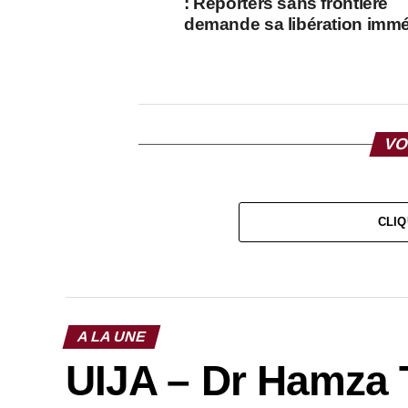
: Reporters sans frontière
demande sa libération immé
VO
CLIQ
A LA UNE
UIJA – Dr Hamza T