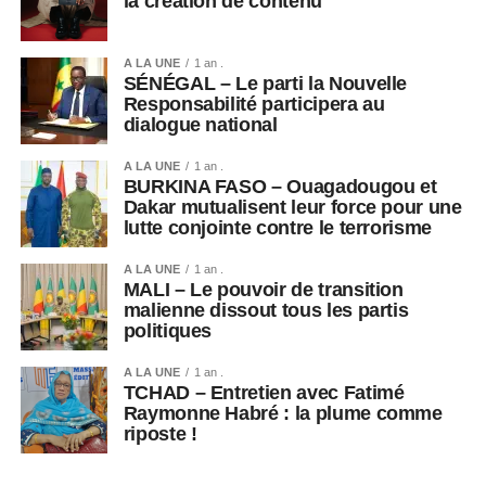
la création de contenu
De leur côté, les autorités assurent que les institutions
continueront de fonctionner normalement durant
l’absence du président et que les affaires de l’État se
A LA UNE
1 an .
SÉNÉGAL – Le parti la Nouvelle
poursuivront sans interruption.
Responsabilité participera au
dialogue national
Cet épisode illustre néanmoins les fortes tensions
politiques persistantes en Guinée, où les appels à un
A LA UNE
1 an .
retour à un ordre constitutionnel pleinement démocratique
BURKINA FASO – Ouagadougou et
Dakar mutualisent leur force pour une
continuent d’alimenter le débat public.
lutte conjointe contre le terrorisme
A LA UNE
1 an .
MALI – Le pouvoir de transition
malienne dissout tous les partis
politiques
A LA UNE
1 an .
TCHAD – Entretien avec Fatimé
Raymonne Habré : la plume comme
riposte !