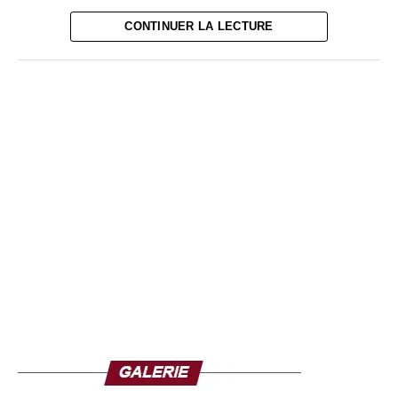
plusieurs années d’intense activité à la tête du pays et
CONTINUER LA LECTURE
précède la poursuite des réformes engagées.
Quelques heures après le départ présidentiel, le chef
d’état-major des forces armées, le général Ibrahima Sory
Bangoura, a publié un communiqué pour rassurer
l’opinion. Il a réaffirmé la loyauté des forces de défense et
de sécurité envers le président, les institutions et le
peuple guinéen.
Il a également assuré que l’armée restait pleinement
mobilisée pour garantir la stabilité du pays et préserver
son intégrité territoriale, tout en mettant en garde contre
d’éventuelles campagnes de désinformation sur les
réseaux sociaux durant l’absence du chef de l’État.
Cette communication s’inscrit dans un contexte où
l’armée joue un rôle central dans la vie politique
guinéenne depuis le coup d’État de septembre 2021 en