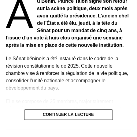
A
conditions de son émergence.
u Bénin, Patrice Talon signe son retour
sur la scène politique, deux mois après
Pour lui, c’est justement dans l’esprit de cette Afrique sur
avoir quitté la présidence. L’ancien chef
la voie de l’émergence que s’inscrit le thème de notre
de l’État a été élu, jeudi, à la tête du
sommet, sur proposition pertinente du Président Alassane
Sénat pour un mandat de cinq ans, à
Ouattara
:
«
Bâtir une résilience en matière de sécurité
l’issue d’un vote à huis clos organisé une semaine
nutritionnelle sur le continent africain : renforcer les
après la mise en place de cette nouvelle institution.
systèmes agro-alimentaires et les systèmes de santé
et de protection sociale pour accélérer le
Le Sénat béninois a été instauré dans le cadre de la
développement social et économique et du capital
révision constitutionnelle de 2025. Cette nouvelle
humain
».Il avait auparavant expliqué à se compatriotes
chambre vise à renforcer la régulation de la vie politique,
que
« cette grande responsabilité continentale »
consolider l’unité nationale et accompagner le
confiée cette année à son pays, ne lui permet pas, de
développement du pays.
comme il l’aurait bien voulu se rendre à Yaoundé assister
Elle se compose de 25 membres, majoritairement
à la finale de Coupe d’Afrique des Nations qui opposera
désignés par le président de la République, Romuald
son pays aux Pharaons égyptiens.
CONTINUER LA LECTURE
Wadagni, auxquels s’ajoutent des membres de droit.
RELATED TOPICS:
Parmi ces membres de droit figurent plusieurs anciens
UP NEXT
présidents du Bénin, notamment Nicéphore Soglo (1991-