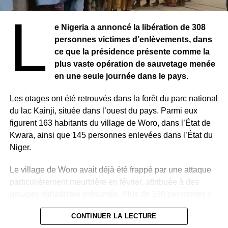
L
e Nigeria a annoncé la libération de 308
personnes victimes d’enlèvements, dans
ce que la présidence présente comme la
plus vaste opération de sauvetage menée
en une seule journée dans le pays.
Les otages ont été retrouvés dans la forêt du parc national
du lac Kainji, située dans l’ouest du pays. Parmi eux
figurent 163 habitants du village de Woro, dans l’État de
Kwara, ainsi que 145 personnes enlevées dans l’État du
Niger.
Le village de Woro avait déjà été frappé par une attaque
particulièrement meurtrière en février, attribuée à des
groupes djihadistes présumés. Plus de 150 personnes y
avaient été tuées, tandis que de nombreux habitants
CONTINUER LA LECTURE
avaient été enlevés.