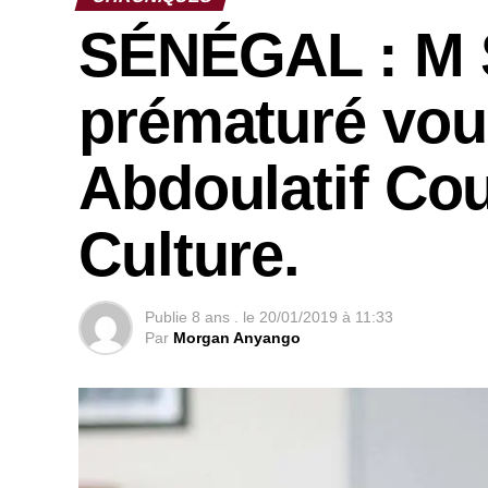
SÉNÉGAL : M S
prématuré vous
Abdoulatif Coul
Culture.
Publie
8 ans .
le
20/01/2019 à 11:33
Par
Morgan Anyango