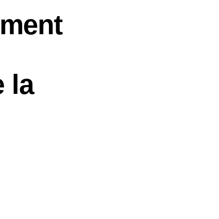
ement
 la