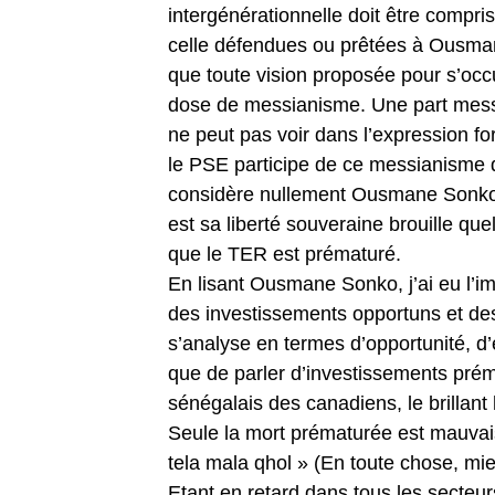
intergénérationnelle doit être compr
celle défendues ou prêtées à Ousmane
que toute vision proposée pour s’occ
dose de messianisme. Une part mess
ne peut pas voir dans l’expression fo
le PSE participe de ce messianisme di
considère nullement Ousmane Sonko p
est sa liberté souveraine brouille que
que le TER est prématuré.
En lisant Ousmane Sonko, j’ai eu l’im
des investissements opportuns et de
s’analyse en termes d’opportunité, d’
que de parler d’investissements prém
sénégalais des canadiens, le brillan
Seule la mort prématurée est mauvais
tela mala qhol » (En toute chose, mie
Etant en retard dans tous les secteu