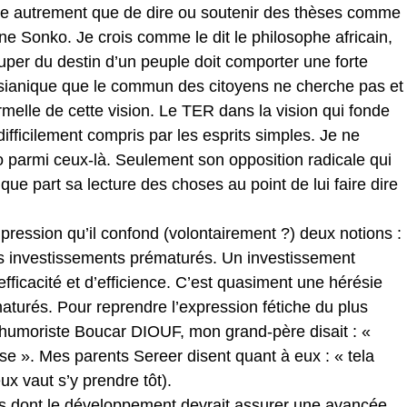
ise autrement que de dire ou soutenir des thèses comme
 Sonko. Je crois comme le dit le philosophe africain,
uper du destin d’un peuple doit comporter une forte
ianique que le commun des citoyens ne cherche pas et
rmelle de cette vision. Le TER dans la vision qui fonde
fficilement compris par les esprits simples. Je ne
armi ceux-là. Seulement son opposition radicale qui
lque part sa lecture des choses au point de lui faire dire
pression qu’il confond (volontairement ?) deux notions :
s investissements prématurés. Un investissement
efficacité et d’efficience. C’est quasiment une hérésie
aturés. Pour reprendre l’expression fétiche du plus
t humoriste Boucar DIOUF, mon grand-père disait : «
e ». Mes parents Sereer disent quant à eux : « tela
ux vaut s’y prendre tôt).
rs dont le développement devrait assurer une avancée