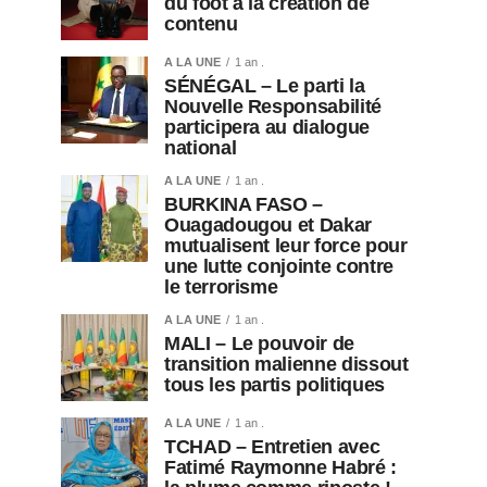
du foot à la création de
contenu
A LA UNE
1 an .
SÉNÉGAL – Le parti la
Nouvelle Responsabilité
participera au dialogue
national
A LA UNE
1 an .
BURKINA FASO –
Ouagadougou et Dakar
mutualisent leur force pour
une lutte conjointe contre
le terrorisme
A LA UNE
1 an .
MALI – Le pouvoir de
transition malienne dissout
tous les partis politiques
A LA UNE
1 an .
TCHAD – Entretien avec
Fatimé Raymonne Habré :