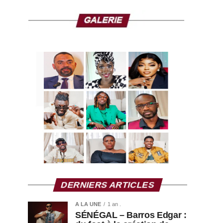
DERNIERS ARTICLES
A LA UNE
1 an .
SÉNÉGAL – Barros Edgar :