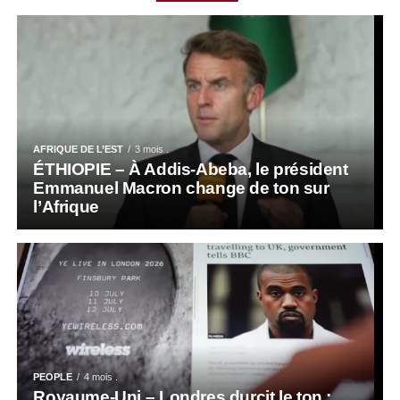
AFRIQUE DE L’EST
3 mois .
ÉTHIOPIE – À Addis-Abeba, le président
Emmanuel Macron change de ton sur
l’Afrique
PEOPLE
4 mois .
Royaume-Uni – Londres durcit le ton :