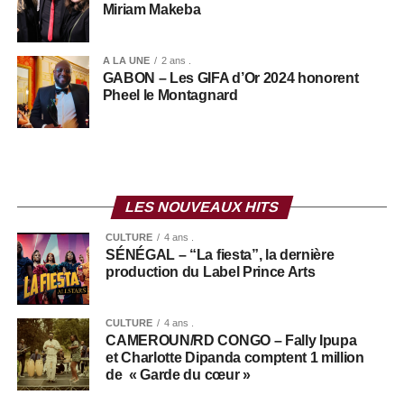
Miriam Makeba
A LA UNE
2 ans .
GABON – Les GIFA d’Or 2024 honorent
Pheel le Montagnard
+ TECH & WEB
LES NOUVEAUX HITS
CULTURE
4 ans .
SÉNÉGAL – “La fiesta”, la dernière
production du Label Prince Arts
CULTURE
4 ans .
CAMEROUN/RD CONGO – Fally Ipupa
et Charlotte Dipanda comptent 1 million
de « Garde du cœur »