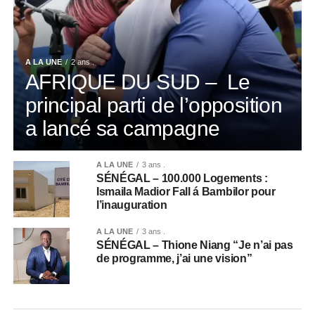
A LA UNE
2 ans .
AFRIQUE DU SUD – Le
principal parti de l’opposition
a lancé sa campagne
A LA UNE
3 ans .
SÉNÉGAL – 100.000 Logements :
Ismaila Madior Fall á Bambilor pour
l’inauguration
A LA UNE
3 ans .
SÉNÉGAL – Thione Niang “Je n’ai pas
de programme, j’ai une vision”