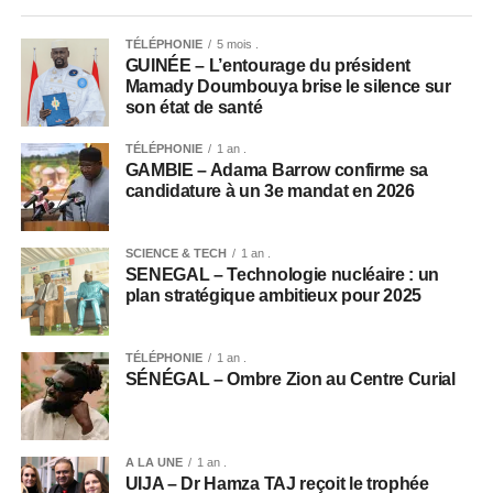
TÉLÉPHONIE
5 mois .
GUINÉE – L’entourage du président
Mamady Doumbouya brise le silence sur
son état de santé
TÉLÉPHONIE
1 an .
GAMBIE – Adama Barrow confirme sa
candidature à un 3e mandat en 2026
SCIENCE & TECH
1 an .
SENEGAL – Technologie nucléaire : un
plan stratégique ambitieux pour 2025
TÉLÉPHONIE
1 an .
SÉNÉGAL – Ombre Zion au Centre Curial
A LA UNE
1 an .
UIJA – Dr Hamza TAJ reçoit le trophée