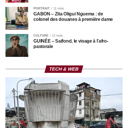
PORTRAIT
11 mois .
GABON – Zita Oligui Nguema : de
colonel des douanes à première dame
CULTURE
12 mois .
GUINÉE – Saifond, le visage à l’afro-
pastorale
TECH & WEB