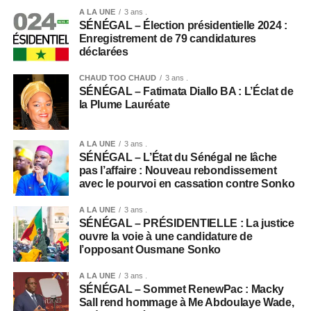
A LA UNE
3 ans .
SÉNÉGAL – Élection présidentielle 2024 :
Enregistrement de 79 candidatures
déclarées
CHAUD TOO CHAUD
3 ans .
SÉNÉGAL – Fatimata Diallo BA : L’Éclat de
la Plume Lauréate
A LA UNE
3 ans .
SÉNÉGAL – L’État du Sénégal ne lâche
pas l’affaire : Nouveau rebondissement
avec le pourvoi en cassation contre Sonko
A LA UNE
3 ans .
SÉNÉGAL – PRÉSIDENTIELLE : La justice
ouvre la voie à une candidature de
l’opposant Ousmane Sonko
A LA UNE
3 ans .
SÉNÉGAL – Sommet RenewPac : Macky
Sall rend hommage à Me Abdoulaye Wade,