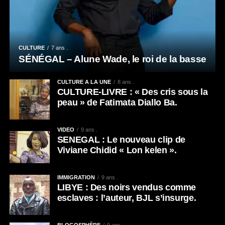
CULTURE
7 ans .
SÉNÉGAL – Alune Wade, le roi de la basse
CULTURE A LA UNE
8 ans .
CULTURE-LIVRE : « Des cris sous la
peau » de Fatimata Diallo Ba.
VIDEO
9 ans .
SENEGAL : Le nouveau clip de
Viviane Chidid « Lon kelen ».
IMMIGRATION
9 ans .
LIBYE : Des noirs vendus comme
esclaves : l’auteur, BJL s’insurge.
BLOGOSPHÈRE
9 ans .